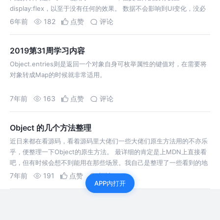
display:flex，以至于没有任何的效果。 数据不会影响到UI变化，没必
要放到state中，引起不必要的浪费。可以放到this里 共享和…
6年前
182
点赞
评论
2019第31周学习内容
Object.entries则是返回一个对象自身可枚举属性的键值对，在需要将
对象转成Map的时候就非常适用。
7年前
163
点赞
评论
Object 的几个方法整理
近日来都在看源码，看着源码里大佬们一些大佬们原生方法用的不亦乐
乎，便整理一下Object的原生方法。 最详细的肯定是上MDN上直接看
吧，但有时候会想不到能用在那些场景。我自己是整理了一些看到的地
方。 在obj上添加或修改属性prop, 并可定义该属性的descriptor描述
7年前
191
点赞
评论
APP内打开
符…