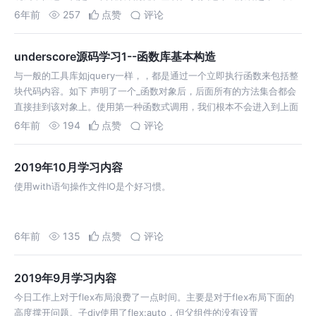
堆，作用就一个，就是为了避免使用arguments。 我们看un…
6年前
257
点赞
评论
underscore源码学习1--函数库基本构造
与一般的工具库如jquery一样，，都是通过一个立即执行函数来包括整
块代码内容。如下 声明了一个_函数对象后，后面所有的方法集合都会
直接挂到该对象上。使用第一种函数式调用，我们根本不会进入到上面
的构造函数中。只有使用面向对象方式调用时才会进入。 至此一个工具
6年前
194
点赞
评论
库的雏形就已经完毕了…
2019年10月学习内容
使用with语句操作文件IO是个好习惯。
6年前
135
点赞
评论
2019年9月学习内容
今日工作上对于flex布局浪费了一点时间。主要是对于flex布局下面的
高度撑开问题。子div使用了flex:auto，但父组件的没有设置