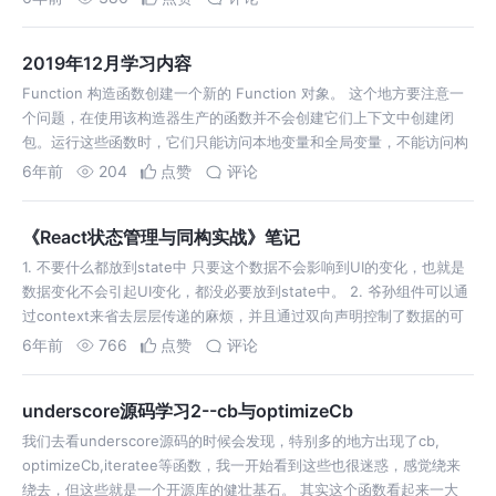
2019年12月学习内容
Function 构造函数创建一个新的 Function 对象。 这个地方要注意一
个问题，在使用该构造器生产的函数并不会创建它们上下文中创建闭
包。运行这些函数时，它们只能访问本地变量和全局变量，不能访问构
造器被调生成的上下文作用域 元组类型允许表示一个已知元素数量和类
6年前
204
点赞
评论
型的数组，…
《React状态管理与同构实战》笔记
1. 不要什么都放到state中 只要这个数据不会影响到UI的变化，也就是
数据变化不会引起UI变化，都没必要放到state中。 2. 爷孙组件可以通
过context来省去层层传递的麻烦，并且通过双向声明控制了数据的可
见性。缺点也明显，不加以节制容易造成混乱与重名覆盖。 3.一个…
6年前
766
点赞
评论
underscore源码学习2--cb与optimizeCb
我们去看underscore源码的时候会发现，特别多的地方出现了cb,
optimizeCb,iteratee等函数，我一开始看到这些也很迷惑，感觉绕来
绕去，但这些就是一个开源库的健壮基石。 其实这个函数看起来一大