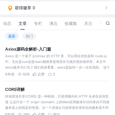
获得徽章 0
动态
文章
专栏
沸点
收藏集
关注
赞
94
最新
热门
Axios源码全解析-入门篇
Axios 是一个基于 promise 的 HTTP 库，可以用在浏览器和 node.js
中。无论是vue还是react都推荐使用其作为项目里的请求库。本文中
axios版本为0.19.2 我们就来看看，axios是如何一步一步实现的。 这个
ajax满足了基本的请求功能，支持P…
6年前
606
点赞
2
CORS详解
跨域资源共享(CORS) 是一种机制，它使用额外的 HTTP 头来告诉浏览
器 让运行在一个 origin (domain) 上的Web应用被准许访问来自不同源
服务器上的指定的资源。当一个资源从与该资源本身所在的服务器不同
的域、协议或端口请求一个资源时，资源会发起一个跨域 HTT…
6年前
386
点赞
评论