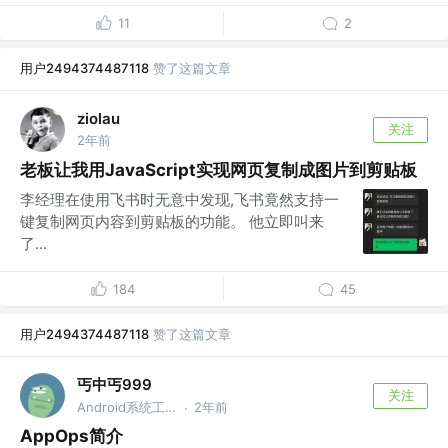
11
2
用户2494374487118
赞了这篇文章
ziolau
关注
2年前
老板让我用JavaScript实现网页复制成图片到剪贴板
李经理在使用飞书时无意中发现,飞书竟然支持一
键复制网页内容到剪贴板的功能。 他立即叫来
了...
184
45
用户2494374487118
赞了这篇文章
丐中丐999
关注
Android系统工程师
2年前
·
AppOps简介