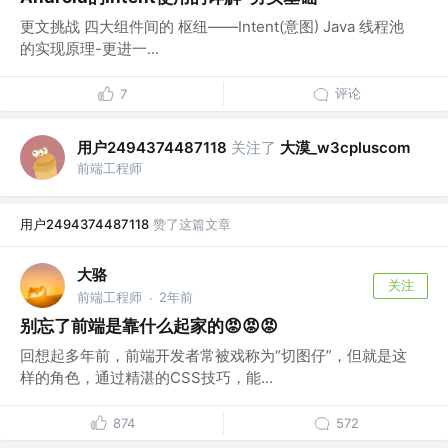
更文挑战 四大组件间的 枢纽——Intent(意图) Java 线程池
的实现原理-更进一...
评论
7
用户2494374487118
关注了
大漠_w3cpluscom
前端工程师
用户2494374487118
赞了这篇文章
大骆
关注
前端工程师
2年前
·
别忘了前端是靠什么起家的😡😡😡
回想起多年前，前端开发者常被戏称为“切图仔”，但就是这
样的角色，通过精湛的CSS技巧，能...
874
572