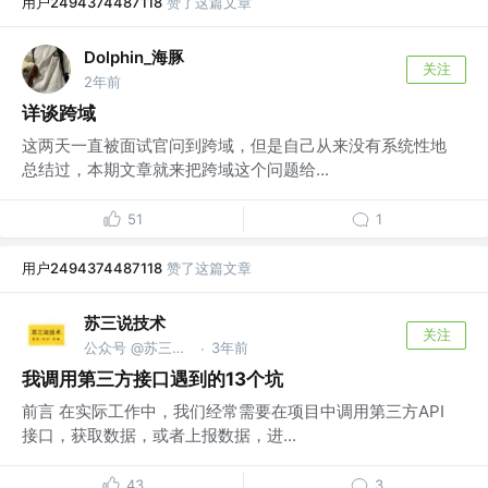
用户2494374487118
赞了这篇文章
Dolphin_海豚
关注
2年前
详谈跨域
这两天一直被面试官问到跨域，但是自己从来没有系统性地
总结过，本期文章就来把跨域这个问题给...
51
1
用户2494374487118
赞了这篇文章
苏三说技术
关注
公众号 @苏三说技术｜susan.net.cn
3年前
·
我调用第三方接口遇到的13个坑
前言 在实际工作中，我们经常需要在项目中调用第三方API
接口，获取数据，或者上报数据，进...
43
3