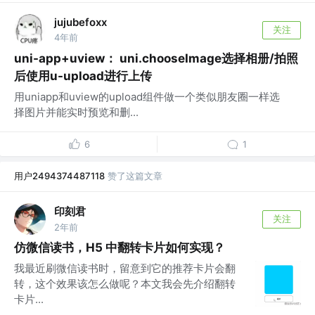
jujubefoxx
关注
4年前
uni-app+uview： uni.chooseImage选择相册/拍照
后使用u-upload进行上传
用uniapp和uview的upload组件做一个类似朋友圈一样选
择图片并能实时预览和删...
6
1
用户2494374487118
赞了这篇文章
印刻君
关注
2年前
仿微信读书，H5 中翻转卡片如何实现？
我最近刷微信读书时，留意到它的推荐卡片会翻
转，这个效果该怎么做呢？本文我会先介绍翻转
卡片...