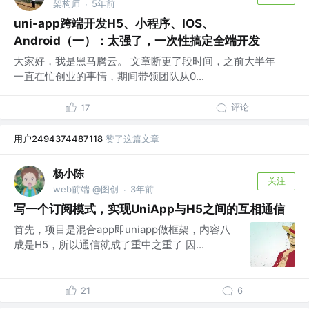
架构师
5年前
·
uni-app跨端开发H5、小程序、IOS、
Android（一）：太强了，一次性搞定全端开发
大家好，我是黑马腾云。 文章断更了段时间，之前大半年
一直在忙创业的事情，期间带领团队从0...
评论
17
用户2494374487118
赞了这篇文章
杨小陈
关注
web前端 @图创
3年前
·
写一个订阅模式，实现UniApp与H5之间的互相通信
首先，项目是混合app即uniapp做框架，内容八
成是H5，所以通信就成了重中之重了 因...
21
6