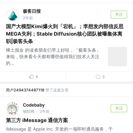
极客日报
关注
2年前
国产大模型Kimi爆火到「宕机」；李想发内部信反思
MEGA失利；Stable Diffusion核心团队被曝集体离
职|极客头条
稀土掘金 的读者朋友们早上好哇，「极客头条」
来啦，快来看今天都有哪些值得我们技术人关注
的...
8
3
用户2494374487118
赞了这篇文章
Codebaby
关注
物联网
2年前
·
第三方 iMessage 通信方案
iMessage 是 Apple Inc. 开发的一项即时通讯服务，于