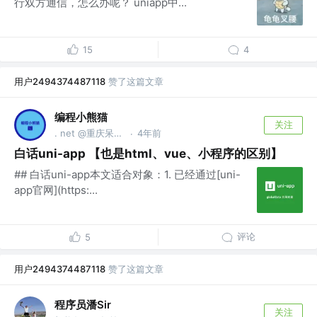
行双方通信，怎么办呢？ uniapp中...
15
4
用户2494374487118
赞了这篇文章
编程小熊猫
关注
. net @重庆呆萌索尔科技有限公司
4年前
·
白话uni-app 【也是html、vue、小程序的区别】
## 白话uni-app本文适合对象：1. 已经通过[uni-
app官网](https:...
评论
5
用户2494374487118
赞了这篇文章
程序员潘Sir
关注