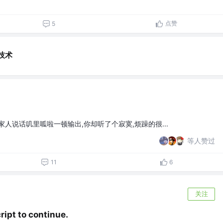
点赞
5
技术
人说话叽里呱啦一顿输出,你却听了个寂寞,烦躁的很...
等人赞过
11
6
关注
ipt to continue.