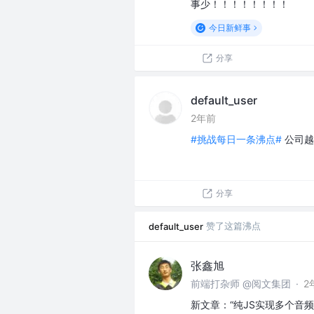
事少！！！！！！！！
今日新鲜事
分享
default_user
2年前
#挑战每日一条沸点#
公司越
分享
赞了这篇沸点
default_user
张鑫旭
前端打杂师 @阅文集团
·
2
新文章：“纯JS实现多个音频