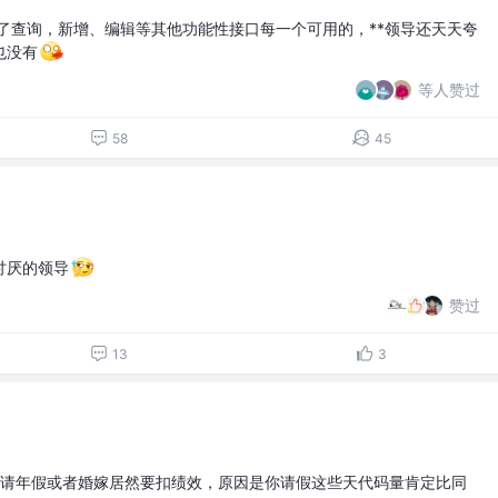
了查询，新增、编辑等其他功能性接口每一个可用的，**领导还天天夸
也没有
等人赞过
58
45
讨厌的领导
赞过
13
3
司请年假或者婚嫁居然要扣绩效，原因是你请假这些天代码量肯定比同