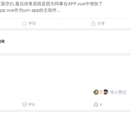
时,页面空白,最后排查原因是因为同事在APP.vue中增加了
> app.vue作为uni-app的主组件...
评论
分享
OR
等人赞过
评论
4