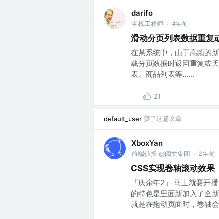
darifo
全栈工程师
4年前
·
滑动分页列表数据重复
在某系统中，由于高频的新
载分页数据时返回重复或丢
表、商品列表等......
21
赞了这篇文章
default_user
XboxYan
前端侦探 @阅文集团
2年前
·
CSS实现卷轴滚动效果
「庆余年2」 马上就要开
的特色是里面新加入了全新
就是在拖动页面时，卷轴会随