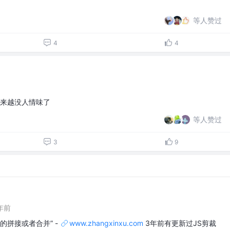
等人赞过
4
4
来越没人情味了
等人赞过
3
9
年前
的拼接或者合并” -
www.zhangxinxu.com
3年前有更新过JS剪裁