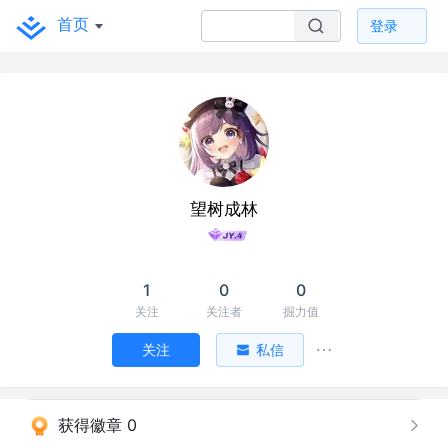
首页
登录
望树成林
1
0
0
关注
关注者
掘力值
关注
私信
获得徽章 0