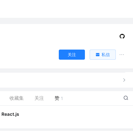
关注
私信
收藏集
关注
赞
1
React.js