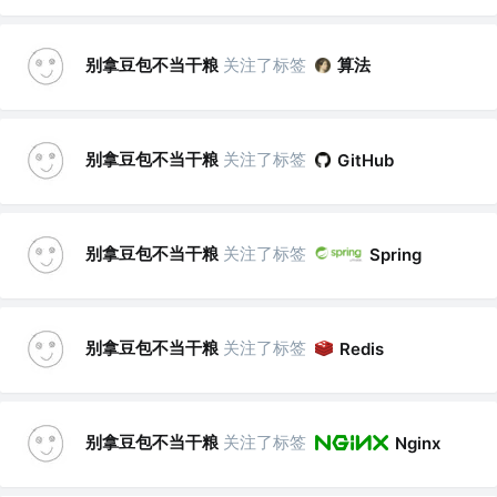
别拿豆包不当干粮
关注了标签
算法
别拿豆包不当干粮
关注了标签
GitHub
别拿豆包不当干粮
关注了标签
Spring
别拿豆包不当干粮
关注了标签
Redis
别拿豆包不当干粮
关注了标签
Nginx