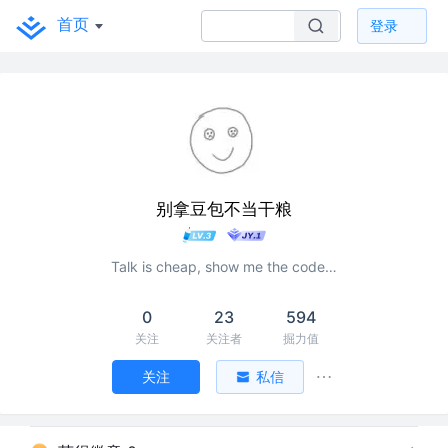
首页
登录
别拿豆包不当干粮
Talk is cheap, show me the code…
0
23
594
关注
关注者
掘力值
关注
私信