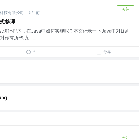
关注
二科技有限公司
5年前
·
方式整理
t进行排序，在Java中如何实现呢？本文记录一下Java中对List
你有所帮助。...
分享
2
ung
关注