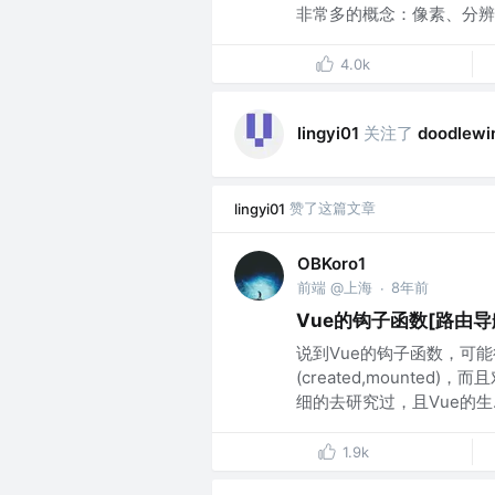
非常多的概念：像素、分辨率
4.0k
关注了
lingyi01
doodlewi
赞了这篇文章
lingyi01
OBKoro1
前端 @上海
8年前
·
Vue的钩子函数[路由导航
说到Vue的钩子函数，可
(created,mount
细的去研究过，且Vue的生..
1.9k