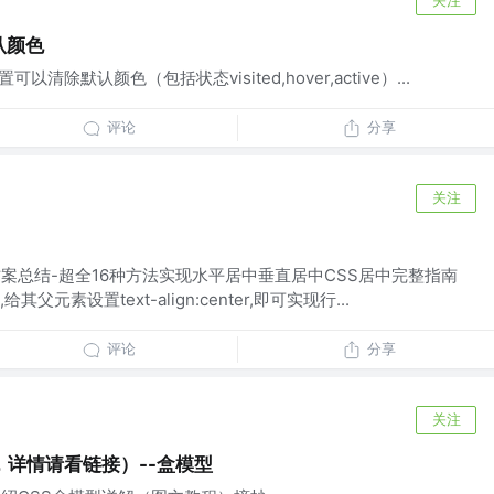
认颜色
清除默认颜色（包括状态visited,hover,active）...
评论
分享
关注
案总结-超全16种方法实现水平居中垂直居中CSS居中完整指南
元素设置text-align:center,即可实现行...
评论
分享
关注
详情请看链接）--盒模型