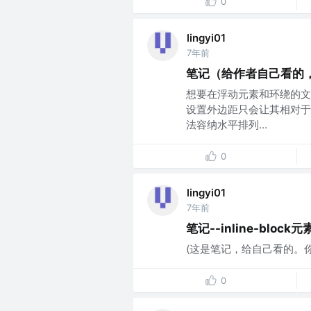
0
lingyi01
7年前
笔记（给作者自己看的，
想要在浮动元素和环绕的文
设置外边距只会让其相对于
法容纳水平排列...
0
lingyi01
7年前
笔记--inline-blo
(这是笔记，给自己看的。你们
0