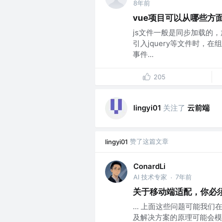
8年前
vue项目可以从哪些方
js文件一般是同步加载的
引入jquery等文件时
事件...
205
关注了
云前端
lingyi01
赞了这篇文章
lingyi01
ConardLi
AI 技术专家
7年前
·
关于移动端适配，你必
... 上面这些问题可能我
及解决方案的原理可能会模