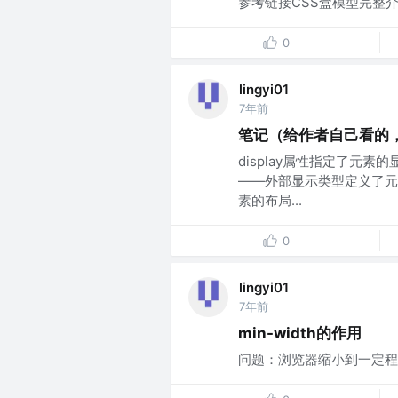
参考链接CSS盒模型完整介
0
lingyi01
7年前
笔记（给作者自己看的，详
display属性指定了元
——外部显示类型定义了元
素的布局...
0
lingyi01
7年前
min-width的作用
问题：浏览器缩小到一定程度，