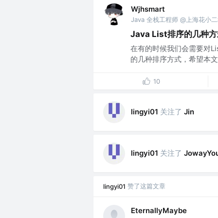
Wjhsmart
Java 全栈工程师 @上海花小
Java List排序的几种
在有的时候我们会需要对Lis
的几种排序方式，希望本文对
10
关注了
lingyi01
Jin
关注了
lingyi01
JowayYo
赞了这篇文章
lingyi01
EternallyMaybe