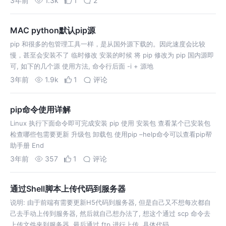
3年前
1.3k
1
2
MAC python默认pip源
pip 和很多的包管理工具一样，是从国外源下载的。因此速度会比较
慢，甚至会安装不了 临时修改 安装的时候 将 pip 修改为 pip 国内源即
可, 如下的几个源 使用方法, 命令行后面 -i + 源地
3年前
1.9k
1
评论
pip命令使用详解
Linux 执行下面命令即可完成安装 pip 使用 安装包 查看某个已安装包
检查哪些包需要更新 升级包 卸载包 使用pip –help命令可以查看pip帮
助手册 End
3年前
357
1
评论
通过Shell脚本上传代码到服务器
说明: 由于前端有需要更新H5代码到服务器, 但是自己又不想每次都自
己去手动上传到服务器, 然后就自己想办法了, 想这个通过 scp 命令去
上传文件夹到服务器, 最后通过 ftp 进行上传, 具体代码