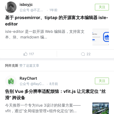
isboyjc
关注
公众号 @不正经的前端
1年前
·
基于 prosemirror、tiptap 的开源富文本编辑器 isle-
editor
isle-editor 是一款开源 Web 编辑器，支持富文
本、块、markdown 编...
117
22
阿炸克斯
赞了这篇文章
RayChart
关注
公众号 @RayChart
8月前
·
告别 Vue 多分辨率适配烦恼：vfit.js 让元素定位 “丝
滑” 跨设备
今天推荐一个专为Vue 3设计的轻量方案——
vfit，通过“全局缩放管理+组件化定位”的...