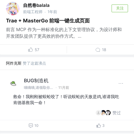
自然卷balala
关注
前端工程师
1年前
·
Trae + MasterGo 前端一键生成页面
前言 MCP 作为一种标准化的上下文管理协议，为设计师和
开发团队提供了更高效的协作方式。...
57
18
阿炸克斯
赞了这篇沸点
BUG制造机
嘀嘀嘀,请领取你刚出炉的Bug
·
11月前
救命！我刚刚被蜈蚣咬了！听说蜈蚣的天敌是鸡,谁请我吃
肯德基救我一命！
赞过
10
3