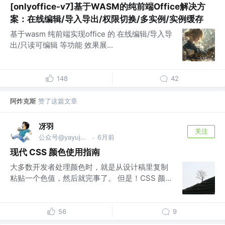
[onlyoffice-v7]基于WASM的纯前端Office解决方
案：在线编辑/导入导出/权限切换/多实例/实例缓存
基于wasm 纯前端实现office 的 在线编辑/导入导
出/只读可编辑 等功能 效果展...
148
42
阿炸克斯
赞了这篇文章
冴羽
关注
公众号@yayujs @🏅掘金签约作者
6月前
·
现代 CSS 颜色使用指南
大多数开发者处理颜色时，就是从设计稿里复制
粘贴一个色值，然后就完事了。 但是！CSS 颜...
56
9