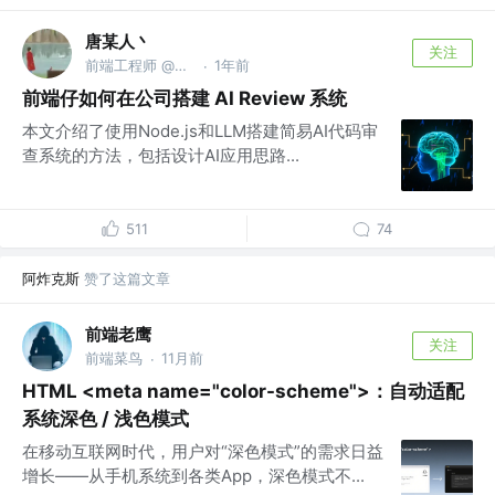
唐某人丶
关注
前端工程师 @牛马基地
1年前
·
前端仔如何在公司搭建 AI Review 系统
本文介绍了使用Node.js和LLM搭建简易AI代码审
查系统的方法，包括设计AI应用思路...
511
74
阿炸克斯
赞了这篇文章
前端老鹰
关注
前端菜鸟
11月前
·
HTML <meta name="color-scheme">：自动适配
系统深色 / 浅色模式
在移动互联网时代，用户对“深色模式”的需求日益
增长——从手机系统到各类App，深色模式不...