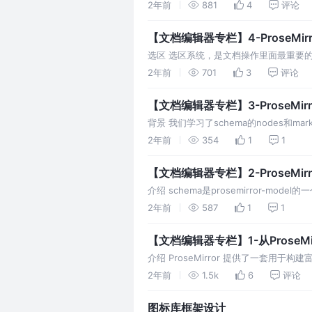
的一个重要模块 相信大家都了解或知道web
2年前
881
4
评论
【文档编辑器专栏】4-ProseMirro
选区 选区系统，是文档操作里面最重要的一个模
个例子再说明具体的字段意义 只有光标 from
2年前
701
3
评论
【文档编辑器专栏】3-ProseMirro
背景 我们学习了schema的nodes和mar
了该节点为block还是inline 在渲染
2年前
354
1
1
【文档编辑器专栏】2-ProseMirr
介绍 schema是prosemirror-m
例如，它可以说明顶层节点可以包含一个
2年前
587
1
1
【文档编辑器专栏】1-从ProseM
介绍 ProseMirror 提供了一套
免这种编辑风格的缺陷。 ProseMirr
2年前
1.5k
6
评论
图标库框架设计