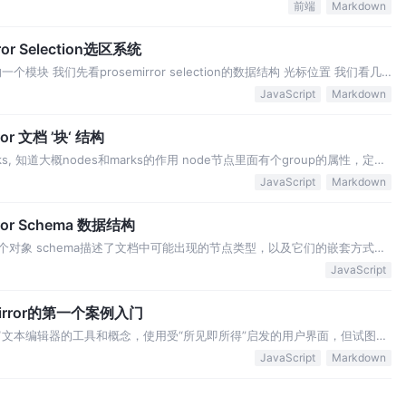
pack的插件原理，webpack
前端
Markdown
r Selection选区系统
块 我们先看prosemirror selection的数据结构 光标位置 我们看几
=to=head=anch
JavaScript
Markdown
r 文档 ’块‘ 结构
ks, 知道大概nodes和marks的作用 node节点里面有个group的属性，定义
层面，其实是定义了该
JavaScript
Markdown
or Schema 数据结构
odel的一个对象 schema描述了文档中可能出现的节点类型，以及它们的嵌套方式。
或多个区块，段落节点可以包含任意
JavaScript
irror的第一个案例入门
用于构建富文本编辑器的工具和概念，使用受“所见即所得”启发的用户界面，但试图避
or 的主要原则是您的代码可以完全控制文
JavaScript
Markdown