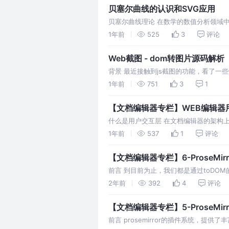
贝塞尔曲线的认识和SVG应用
贝塞尔曲线理论 在数学的数值分析领域中，
线。更高维度的广泛化贝塞尔曲线就称作
1年前
525
3
评论
Web截图 - dom转图片源码解析
背景 最近接触到js截图的功能，看了一
都为 拿到需要复制的node对象 解析nod
1年前
751
3
1
【文档编辑器专栏】WEB编辑器
什么是用户交互层 在文档编辑器的架构
容呈现 选区 光标 用户输入 悬浮操作菜
1年前
537
1
评论
【文档编辑器专栏】6-ProseMirro
前言 到目前为止，我们都是通过toDO
Plugin EditorProps.nodeViews去
2年前
392
4
评论
【文档编辑器专栏】5-ProseMirro
前言 prosemirror的插件系统，提供