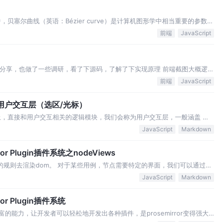
贝塞尔曲线（英语：Bézier curve）是计算机图形学中相当重要的参数曲
贝兹曲面，其中贝兹三角是一种特殊的实例。 贝塞尔
前端
JavaScript
些分享，也做了一些调研，看了下源码，了解了下实现原理 前端截图大概逻辑
e对象，克隆一个带样式的node 用canvas
前端
JavaScript
用户交互层（选区/光标）
上，直接和用户交互相关的逻辑模块，我们会称为用户交互层，一般涵盖 内
单 等 竞品对比 效果对比 选中的效果，我个人认为排名为
JavaScript
Markdown
r Plugin插件系统之nodeViews
M的规则去渲染dom。 对于某些用例，节点需要特定的界面，我们可以通过
自定义节点视图 nodeViews
JavaScript
Markdown
r Plugin插件系统
了丰富的能力，让开发者可以轻松地开发出各种插件，是prosemirror变得强大