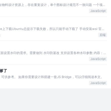
，在物料设计资源上，存在重复设计，单个图标设计规范不一致问题 一个项目
慢和资源重复； 优点 沉淀图标物料，避免UI重复开发 公
JavaScript
Store上下载Ubuntu总提示下载失败，所以只能手动下载了 手动安装wsl 官网
ows 子系统 管理员权
论
后端
面设置水印的需求。需要做到 水印防篡改 支持设置各种水印参数 内容：支
层级 旋转度 多水印之间的水平和垂直间距 方案对比
JavaScript
就够了
点，可供参考。 如果你需要设计和搭建一套JS Bridge，可以仔细阅读本文。
JavaScript