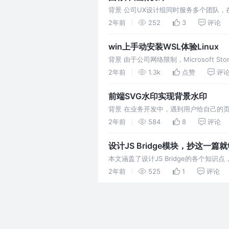
背景 公司UX设计组同时服务多个团队
内，开发会引入多个同样的图标，开发效率
2年前
252
3
评论
win上手动安装WSL体验Linux
背景 由于公司网络限制，Microsoft 
安装教程 1.启用适用于Linux 的 Wind
2年前
1.3k
点赞
评
前端SVG水印实现背景水印
背景 在业务开发中，遇到用户给自己的页
持换行，支持repeat显示 大小 字体 
2年前
584
8
评论
设计JS Bridge模块，抄这一篇
本文涵盖了设计JS Bridge的各个知识
2年前
525
1
评论