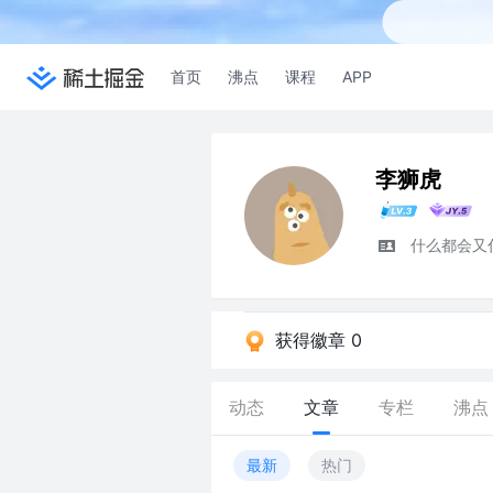
首页
沸点
课程
APP
李狮虎
什么都会又
获得徽章 0
动态
文章
专栏
沸点
最新
热门