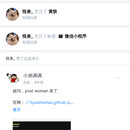
怪兽_
关注了
黄轶
前端玩家
怪兽_
关注了标签
微信小程序
前端玩家
怪兽_
赞了这篇沸点
小弟调调
杂役
·
6年前
妮玛，post woman 来了
官网：
liyasthomas.github.io
…
展开