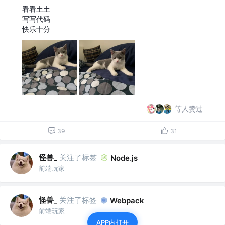
看看土土
写写代码
快乐十分
等人赞过
39
31
怪兽_
关注了标签
Node.js
前端玩家
怪兽_
关注了标签
Webpack
前端玩家
APP内打开