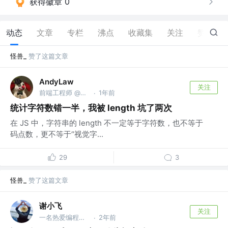
获得徽章 0
动态
文章
专栏
沸点
收藏集
关注
赞
6
怪兽_
赞了这篇文章
AndyLaw
关注
前端工程师 @某公司
1年前
·
统计字符数错一半，我被 length 坑了两次
在 JS 中，字符串的 length 不一定等于字符数，也不等于
码点数，更不等于“视觉字...
29
3
怪兽_
赞了这篇文章
谢小飞
关注
一名热爱编程的前端工程师 @公众号：前端壹读
2年前
·