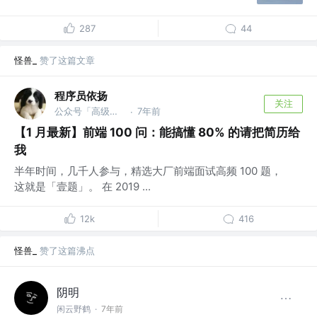
287
44
怪兽_
赞了这篇文章
程序员依扬
关注
公众号「高级前端进阶」 @蚂蚁
7年前
·
【1 月最新】前端 100 问：能搞懂 80% 的请把简历给
我
半年时间，几千人参与，精选大厂前端面试高频 100 题，
这就是「壹题」。 在 2019 ...
12k
416
怪兽_
赞了这篇沸点
阴明
闲云野鹤
·
7年前