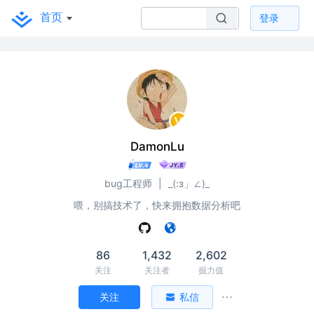
首页
登录
DamonLu
bug工程师
|
_(:з」∠)_
喂，别搞技术了，快来拥抱数据分析吧
86
1,432
2,602
关注
关注者
掘力值
关注
私信