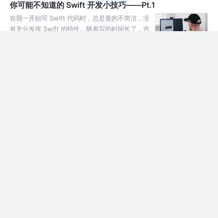
你可能不知道的 Swift 开发小技巧——Pt.1
在我一开始写 Swift 代码时，总是显的不简洁，没
有充分发挥 Swift 的特性。随着写的时间长了，也
总结了一些 Swift 开发的小技巧，让代码看起来更
加简洁和高大上。
4年前
2.6k
21
2
让你的 Swift 代码更 Swift
Swift 有很多其他语言所没有的独特的结构和方
法，因此很多刚开始接触 Swift 的开发者并没有发
挥它本身的优势。 所以，我们就来看一看那些让你
的 Swift 代码更 Swift 的写法吧~
4年前
18k
164
9
5 个让 Swift 更优雅的扩展——Pt.2
5 个让 Swift 更优雅的扩展pt.2 自定义操作符、统
计数组中某个元素个数、去除集合中指定的重复的
对象
4年前
2.6k
26
3