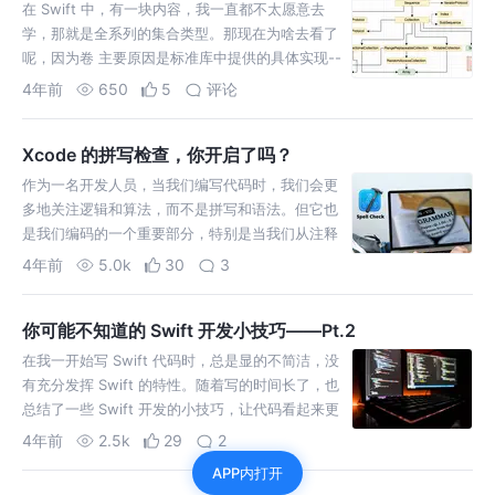
在 Swift 中，有一块内容，我一直都不太愿意去
学，那就是全系列的集合类型。那现在为啥去看了
呢，因为卷 主要原因是标准库中提供的具体实现--
数组、集合和字典--能覆盖日常开发 99% 的情
4年前
650
5
评论
况。
Xcode 的拼写检查，你开启了吗？
作为一名开发人员，当我们编写代码时，我们会更
多地关注逻辑和算法，而不是拼写和语法。但它也
是我们编码的一个重要部分，特别是当我们从注释
生成文档的时候。
4年前
5.0k
30
3
你可能不知道的 Swift 开发小技巧——Pt.2
在我一开始写 Swift 代码时，总是显的不简洁，没
有充分发挥 Swift 的特性。随着写的时间长了，也
总结了一些 Swift 开发的小技巧，让代码看起来更
加简洁和高大上。
4年前
2.5k
29
2
APP内打开