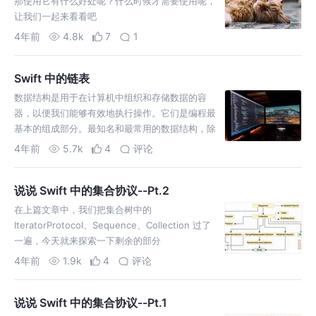
那使用它有什么好处呢？什么时候才需要使用呢，
让我们一起来看看吧
4年前
4.8k
7
1
Swift 中的链表
数据结构是用于在计算机中组织和存储数据的容
器，以便我们能够有效地执行操作。它们是编程最
基本的组成部分。最知名和最常用的数据结构，除
了 数组、 栈 和 队列等，还有一个非常有用的数据
4年前
5.7k
4
评论
结构--链表。
说说 Swift 中的集合协议--Pt.2
在上篇文章中，我们把集合树中的
IteratorProtocol、Sequence、Collection 过了
一遍，今天就来探索一下剩余的部分
4年前
1.9k
4
评论
说说 Swift 中的集合协议--Pt.1