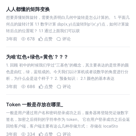
人人都懂的矩阵变换
想要弄懂矩阵旋转，需要先弄明白几何中旋转是怎么计算的。 1. 平面几
何点的旋转计算 1.1 数学计算 由p(x,y)点旋转到p'(x',y')点，如何计算旋
转后点的位置呢？ 1.1 通过上面我们可以获
3年前
678
点赞
评论
为啥‘红色+绿色=黄色’？？？
1. 回顾 初中的时候我们学过“三基色”的概念，其主要表达的是世界的颜
色是由红，绿，蓝组成的。今天我们以计算机或者说数学的角度进行分
析，为什么会是这个样子？ 2. 预备知识： 2.1 颜色的基本表达
3年前
686
点赞
评论
Token 一般是存放在哪里_
一般是用户通过用户名和密码登录成功之后，服务器将登陆凭证做数字
签名，加密之后得到的字符串作为 token。 它在用户登录成功之后会返
回给客户端，客户端主要有这么几种存储方式： 存储在 localSto
3年前
334
点赞
评论