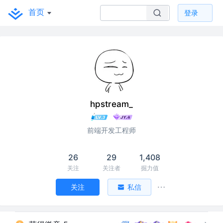
首页
登录
hpstream_
前端开发工程师
26
29
1,408
关注
关注者
掘力值
关注
私信