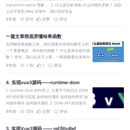
transform matrix 理解 。 2. 什么是仿射变换,什么叫线性变换？ 实际
上在平常的 Web 开发中，我们也经常会
4年前
874
点赞
评论
一篇文章彻底弄懂哈希函数
在理解哈希函数之前，我们需要先弄明白数学上的
一个重要概念，单向散列函数？ 什么是单向散列函
数？ 首先，我们从名字上看，一眼就能看出来单向
散列函数有两个关键修饰词，“单向”和“散列”。 其
4年前
1.3k
1
评论
实，在数学上，
4. 实现vue3源码——runtime-dom
1. runtime-dom 的作用 2. 主要学习知识点 DOM
API 的封装与实现 如何操作属性 如何操作样式 如
何操作事件 如何操作属性 3. DOM API 的封装与
实现 3.1 creat
4年前
259
点赞
评论
3. 实现Vue3源码 —— ref与toRef