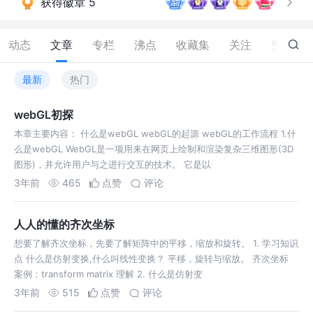
获得徽章 5
动态
文章
专栏
沸点
收藏集
关注
赞
41
最新
热门
webGL初探
本章主要内容： 什么是webGL webGL的起源 webGL的工作流程 1.什
么是webGL WebGL是一项用来在网页上绘制和渲染复杂三维图形(3D
图形)，并允许用户与之进行交互的技术。 它是以
3年前
465
点赞
评论
人人的懂的齐次坐标
想要了解齐次坐标，先要了解矩阵中的平移，缩放和旋转。 1. 学习知识
点 什么是仿射变换,什么叫线性变换？ 平移，旋转与缩放。 齐次坐标
案例：transform matrix 理解 2. 什么是仿射变
3年前
515
点赞
评论