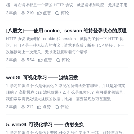
档，每次请求都是一个新的 HTTP 协议，就是请求加响应，尤其是不用
记住
3年前
219
点赞
评论
[八股文]——使用 cookie、session 维持登录状态的原理
HTTP 协议 要弄明白 cookie 和 session，就得先了解一下 HTTP 协
议。HTTP 是一种无状态的协议，请求响应后，断开 TCP 链接，下一
次连接与上一次无关。无状态就意味着每个请求
3年前
554
点赞
评论
webGL 可视化学习 —— 滤镜函数
1. 学习知识点 什么是像素化？ 常见的滤镜函数有哪些，并且是如何实
现的？ 高斯模糊 css 滤镜效果 \ 2. 什么是像素化？ 在可视化领域里，
我们常常需要处理大规模的数据，比如，需要呈现数万甚至数
3年前
212
点赞
评论
5. webGL 可视化学习 —— 仿射变换
1. 学习知识点 什么是仿射变换,什么叫线性变换？ 平移，旋转与缩放。