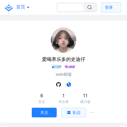
首页
登录
爱喝养乐多的史迪仔
web前端
6
1
11
关注
关注者
掘力值
关注
私信