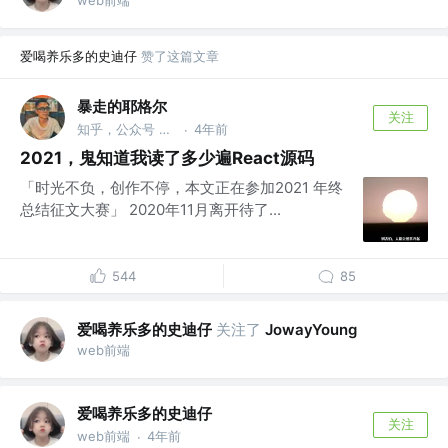
web前端
爱喝养乐多的史迪仔
赞了这篇文章
暴走的耶格尔
关注
知乎，公众号 @暴走的耶格尔
4年前
·
2021，鬼知道我读了多少遍React源码
「时光不负，创作不停，本文正在参加2021 年终
总结征文大赛」 2020年11月离开待了...
544
85
爱喝养乐多的史迪仔
关注了
JowayYoung
web前端
爱喝养乐多的史迪仔
关注
web前端
4年前
·