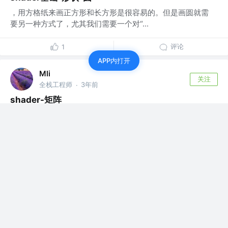
，用方格纸来画正方形和长方形是很容易的。但是画圆就需
要另一种方式了，尤其我们需要一个对“...
评论
1
APP内打开
Mli
关注
全栈工程师
3年前
·
shader-矩阵
通过矩阵操作坐标系。 1.平移 效果如下。 2.旋转 效果如下
3.缩放 效果如下 4....
评论
1
Mli
关注
全栈工程师
3年前
·
shader基础-形状-距离场
1. 通过修改距离场可以变化形状。 效果如图 2. 选择实心圆