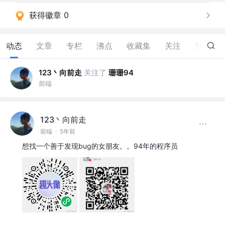
获得徽章 0
动态
文章
专栏
沸点
收藏集
关注
赞
0
123丶向前走
关注了
珊珊94
前端
123丶向前走
前端
·
5年前
想找一个善于发现bug的女朋友。。94年的程序员