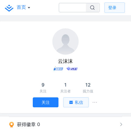
首页
登录
云沫沫
9
1
12
关注
关注者
掘力值
关注
私信
获得徽章 0