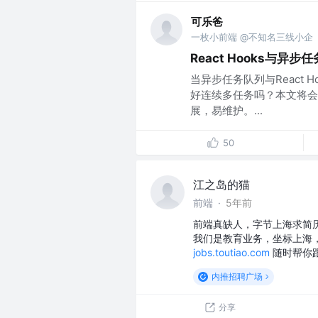
可乐爸
一枚小前端 @不知名三线小企
React Hooks与异
当异步任务队列与React 
好连续多任务吗？本文将会
展，易维护。...
50
江之岛的猫
前端
·
5年前
前端真缺人，字节上海求简
我们是教育业务，坐标上海，有简历
jobs.toutiao.com
随时帮你跟
内推招聘广场
分享