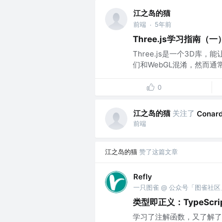
江之岛的猫
前端
5年前
·
Three.js学习指南（一
Three.js是一个3D库，
们和WebGL混淆，然而通常情
0
江之岛的猫
关注了
Conard
前端
江之岛的猫
赞了这篇文章
Refly
一只图雀 @ 公众号「图雀社区
类型即正义：TypeSc
学习了注解函数，又了解了