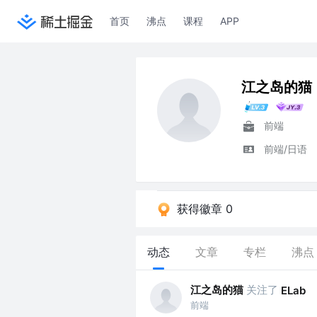
首页
沸点
课程
APP
江之岛的猫
前端
前端/日语
获得徽章 0
动态
文章
专栏
沸点
江之岛的猫
关注了
ELab
前端