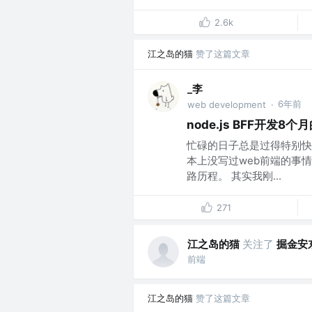
2.6k
江之岛的猫
赞了这篇文章
_李
6年前
web development
·
node.js BFF开发8
忙碌的日子总是过得特别快，
本上没写过web前端的事
路历程。 其实我刚...
271
江之岛的猫
关注了
掘金安
前端
江之岛的猫
赞了这篇文章