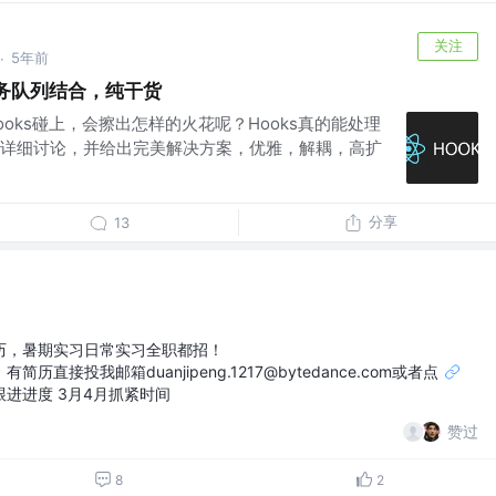
关注
5年前
·
步任务队列结合，纯干货
Hooks碰上，会擦出怎样的火花呢？Hooks真的能处理
详细讨论，并给出完美解决方案，优雅，解耦，高扩
分享
13
历，暑期实习日常实习全职都招！
直接投我邮箱duanjipeng.1217@bytedance.com或者点
进进度 3月4月抓紧时间
赞过
8
2