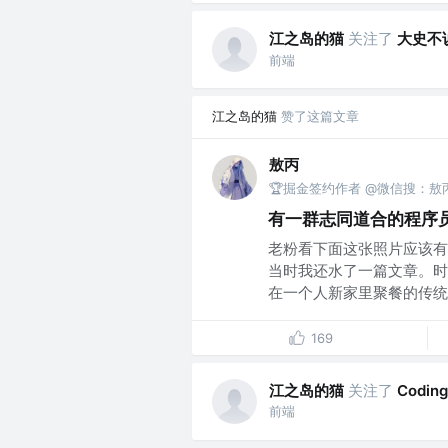
江之岛的猫
关注了
大史不
前端
江之岛的猫
赞了这篇文章
敖丙
🏆掘金签约作者 @微信搜：敖
有一群志同道合的程序
老粉看下面这张照片应该有
当时我还水了一篇文章。时
在一个人新家里聚餐的传统又
169
江之岛的猫
关注了
Codin
前端