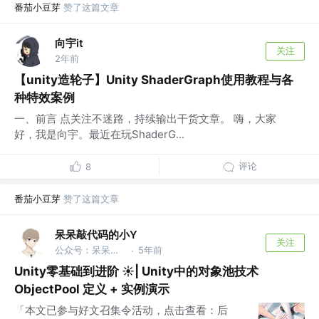
番茄小豆芽
赞了这篇文章
向宇it
关注
2年前
【unity造轮子】Unity ShaderGraph使用教程与各
种特效案例
一、前言 点关注不迷路，持续输出干货文章。 嗨，大家
好，我是向宇。最近在玩ShaderG...
评论
8
番茄小豆芽
赞了这篇文章
呆呆敲代码的小Y
关注
公众号：呆呆敲代码的小Y
5年前
·
Unity零基础到进阶 ☀️| Unity中的对象池技术
ObjectPool 定义 + 实例演示
「本文已参与好文召集令活动，点击查看：后