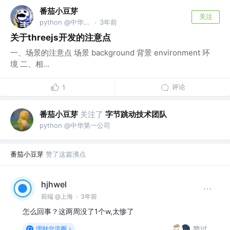
番茄小豆芽
关注
python @中华第一公司
3年前
·
关于threejs开发的注意点
一、场景的注意点 场景 background 背景 environment 环
境 二、相...
评论
1
番茄小豆芽
关注了
字节跳动技术团队
python @中华第一公司
番茄小豆芽
赞了这篇沸点
hjhwel
前端 @上海
·
3年前
怎么回事？这两周没了1个w,太惨了
赞过
理财交流圈