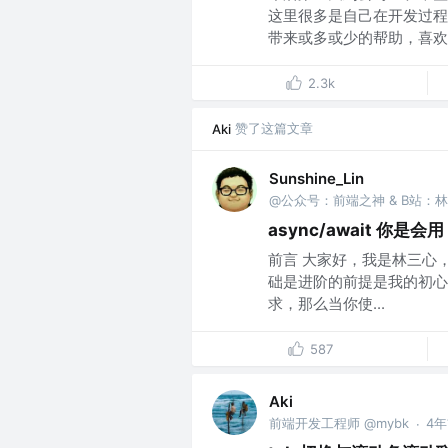
这里很多是自己在开发过程
带来或多或少的帮助，喜欢的
2.3k
赞了这篇文章
Aki
Sunshine_Lin
@公众号：前端之神 & B站：
async/await 你
前言 大家好，我是林三心
础是进阶的前提是我的初心 P
求，那么当你使...
587
Aki
前端开发工程师 @mybk
4
·