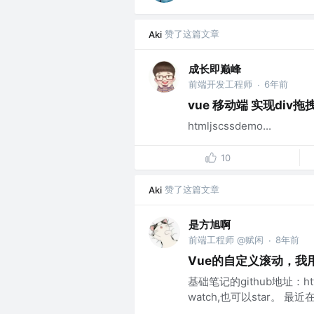
赞了这篇文章
Aki
成长即巅峰
前端开发工程师
6年前
·
vue 移动端 实现div拖
htmljscssdemo...
10
赞了这篇文章
Aki
是方旭啊
前端工程师 @赋闲
8年前
·
Vue的自定义滚动，我用el-
基础笔记的github地址：https:/
watch,也可以star。 最近在