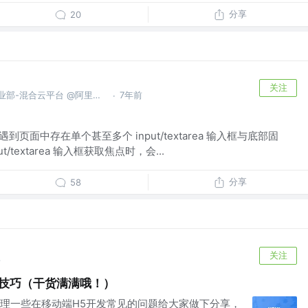
分享
20
关注
阿里云智能事业群-基础产品事业部-混合云平台 @阿里巴巴
7年前
·
到页面中存在单个甚至多个 input/textarea 输入框与底部固
/textarea 输入框获取焦点时，会...
分享
58
关注
前
用技巧（干货满满哦！）
理一些在移动端H5开发常见的问题给大家做下分享，