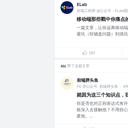
ELab
前端工程师 @公众号：ELab团
移动端那些戳中你痛点
一篇文章，让你远离移动端
避坑（软键盘问题）到填坑（
261
赞了这篇文章
Aki
前端胖头鱼
FE @公众号: 前端胖头鱼
4
·
就因为这三个知识点，我
你是否也对正则表达式有许
敢深入去接触他？不用担心
废他。...