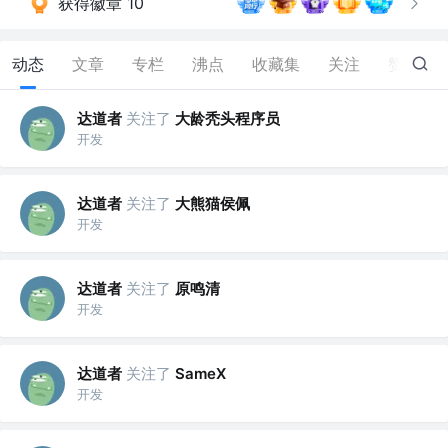
获得徽章 10
动态
文章
专栏
沸点
收藏集
关注
赞
55
达道者
关注了
大龄秃头程序员
开发
达道者
关注了
大熊猫侯佩
开发
达道者
关注了
原鸣清
开发
达道者
关注了
SameX
开发