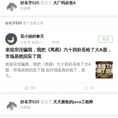
好名字525
关注了
大厂码农老A
垃圾佬
好名字525
赞了这篇文章
花小姐的春天
关注
公众号 @花小姐的春天
1年前
·
老祖宗没骗我，我把《周易》六十四卦丢给了大A股，
市场居然回应了我
老祖宗没骗我，我把《周易》六十四卦丢给了大A
股，市场居然回应了我 也许我是真的疯了，前
几...
33
13
好名字525
关注了
天天摸鱼的java工程师
垃圾佬