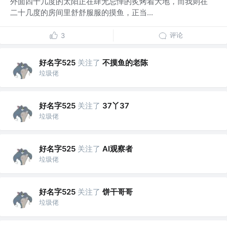
外面四十几度的太阳正在肆无忌惮的炙烤着大地，而我则在
二十几度的房间里舒舒服服的摸鱼，正当...
评论
3
好名字525
关注了
不摸鱼的老陈
垃圾佬
好名字525
关注了
37丫37
垃圾佬
好名字525
关注了
AI观察者
垃圾佬
好名字525
关注了
饼干哥哥
垃圾佬