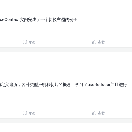
useContext实例完成了一个切换主题的例子
评论
点赞
组的定义遍历，各种类型声明和切片的概念，学习了useReducer并且进行
评论
点赞