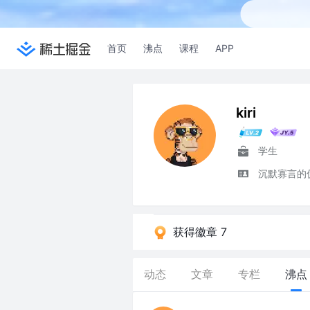
首页
沸点
课程
APP
kiri
学生
沉默寡言的
获得徽章 7
动态
文章
专栏
沸点