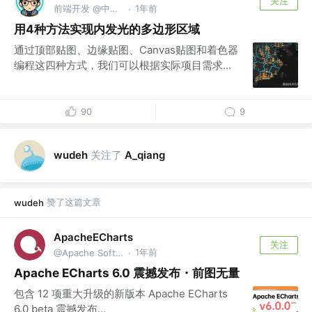
关注
前端开发 @中科智城
1年前
·
用4种方法实现内发光的多边形区域
通过顶部贴图、边缘贴图、Canvas贴图和着色器
编程这四种方式，我们可以根据实际项目需求...
90
9
关注了
wudeh
A_qiang
赞了这篇文章
wudeh
ApacheECharts
关注
1年前
@Apache Software Foundation
·
Apache ECharts 6.0 震撼发布・前图无量
包含 12 项重大升级的新版本 Apache ECharts
6.0 beta 震撼发布...