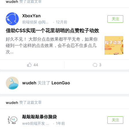
赞了这篇文章
wudeh
XboxYan
关注
前端侦探 @阅文集团
12月前
·
借助CSS实现一个花里胡哨的点赞粒子动效
好久不见！ 大部分点击效果都平平无奇，如果你
碰到一个这样的点击效果，会不会忍不住多点几
次...
44
3
关注了
wudeh
LeonGao
赞了这篇文章
wudeh
敲敲敲敲暴你脑袋
关注
web前端开发 @可视化
1年前
·