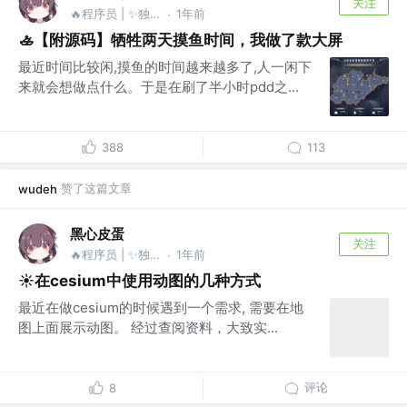
关注
🔥程序员 | ✨独立开发 @🦑摸鱼达人
1年前
·
🚣【附源码】牺牲两天摸鱼时间，我做了款大屏
最近时间比较闲,摸鱼的时间越来越多了,人一闲下
来就会想做点什么。于是在刷了半小时pdd之...
388
113
赞了这篇文章
wudeh
黑心皮蛋
关注
🔥程序员 | ✨独立开发 @🦑摸鱼达人
1年前
·
☀️在cesium中使用动图的几种方式
最近在做cesium的时候遇到一个需求, 需要在地
图上面展示动图。 经过查阅资料，大致实...
评论
8