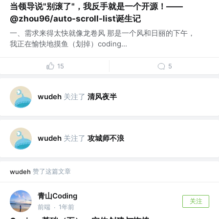
当领导说"别滚了"，我反手就是一个开源！——
@zhou96/auto-scroll-list诞生记
一、需求来得太快就像龙卷风 那是一个风和日丽的下午，
我正在愉快地摸鱼（划掉）coding...
15
5
关注了
清风夜半
wudeh
关注了
攻城师不浪
wudeh
赞了这篇文章
wudeh
青山Coding
关注
前端
1年前
·