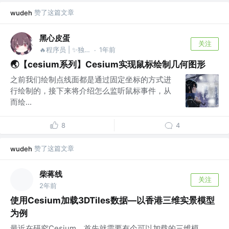
赞了这篇文章
wudeh
黑心皮蛋
关注
🔥程序员 | ✨独立开发 @🦑摸鱼达人
1年前
·
🌏【cesium系列】Cesium实现鼠标绘制几何图形
之前我们绘制点线面都是通过固定坐标的方式进
行绘制的，接下来将介绍怎么监听鼠标事件，从
而绘...
8
4
赞了这篇文章
wudeh
柴蒋线
关注
2年前
使用Cesium加载3DTiles数据—以香港三维实景模型
为例
最近在研究Cesium，首先就需要有个可以加载的三维模