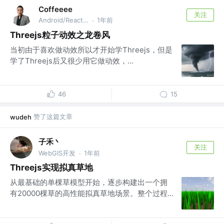
Coffeeee
关注
Android/React/Threejs @公众号：Coffeeee
1年前
·
Threejs粒子动效之龙卷风
当初由于喜欢做动效所以才开始学Threejs，但是
学了Threejs后又很少用它做动效，...
46
15
赞了这篇文章
wudeh
子禾丶
关注
WebGIS开发
1年前
·
Threejs实现拟真草地
从最基础的单棵草模型开始，逐步构建出一个拥
有20000棵草的高性能拟真草地场景。整个过程...