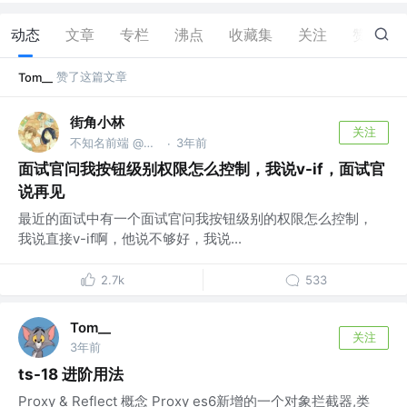
动态
文章
专栏
沸点
收藏集
关注
赞
2
赞了这篇文章
Tom__
街角小林
关注
不知名前端 @一个很体面的公司
3年前
·
面试官问我按钮级别权限怎么控制，我说v-if，面试官
说再见
最近的面试中有一个面试官问我按钮级别的权限怎么控制，
我说直接v-if啊，他说不够好，我说...
2.7k
533
Tom__
关注
3年前
ts-18 进阶用法
Proxy & Reflect 概念 Proxy es6新增的一个对象拦截器,类