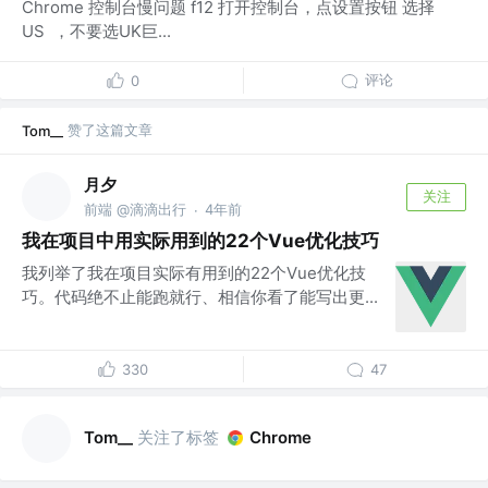
Chrome 控制台慢问题 f12 打开控制台，点设置按钮 选择
US ，不要选UK巨...
评论
0
赞了这篇文章
Tom__
月夕
关注
前端 @滴滴出行
4年前
·
我在项目中用实际用到的22个Vue优化技巧
我列举了我在项目实际有用到的22个Vue优化技
巧。代码绝不止能跑就行、相信你看了能写出更...
330
47
关注了标签
Tom__
Chrome