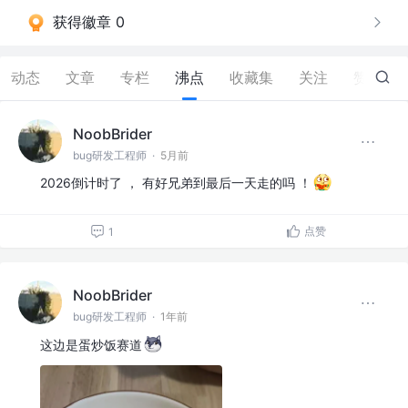
获得徽章 0
动态
文章
专栏
沸点
收藏集
关注
赞
63
NoobBrider
bug研发工程师
·
5月前
2026倒计时了 ， 有好兄弟到最后一天走的吗 ！
点赞
1
NoobBrider
bug研发工程师
·
1年前
这边是蛋炒饭赛道