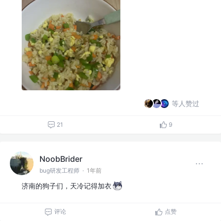
等人赞过
21
9
NoobBrider
bug研发工程师
·
1年前
济南的狗子们，天冷记得加衣
评论
点赞