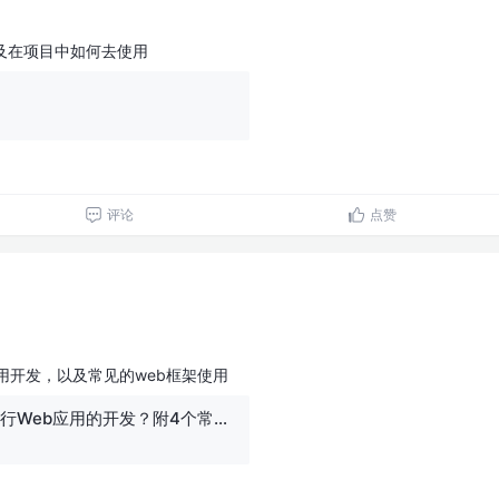
以及在项目中如何去使用
评论
点赞
应用开发，以及常见的web框架使用
如何用Go语言进行Web应用的开发？附4个常用框架对比总结！