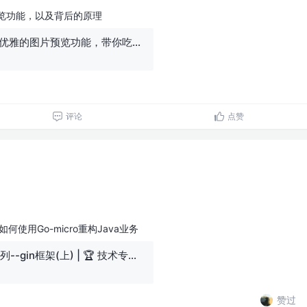
预览功能，以及背后的原理
原生JS手写一个优雅的图片预览功能，带你吃透背后原理
评论
点赞
何使用Go-micro重构Java业务
Go微服务架构系列--gin框架(上) | 🏆 技术专题第二期征文
赞过