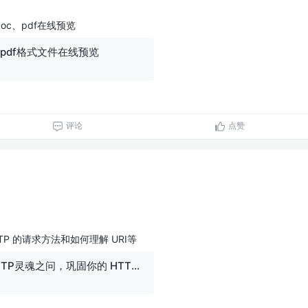
c、pdf在线预览
、pdf格式文件在线预览
评论
点赞
TP 的请求方法和如何理解 URI等
（建议精读）HTTP灵魂之问，巩固你的 HTTP 知识体系