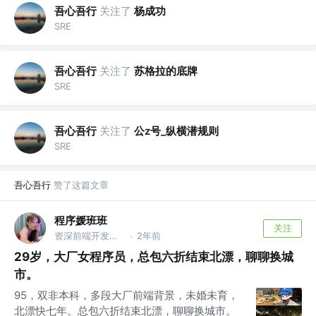
吾心吾行
关注了
杨成功
SRE
吾心吾行
关注了
苏格拉的底牌
SRE
吾心吾行
关注了
公z号_纵横潜规则
SRE
吾心吾行
赞了这篇文章
程序媛班班
关注
资深前端开发工程师 @京东
2年前
·
29岁，大厂女程序员，总包六折结束北漂，聊聊换城
市。
95，双非本科，多段大厂前端背景，未婚未育，
北漂快七年。总包六折结束北漂，聊聊换城市。