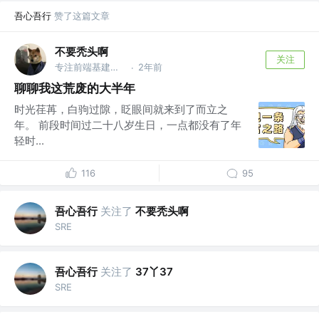
吾心吾行
赞了这篇文章
不要秃头啊
关注
专注前端基建，热衷量化投资
2年前
·
聊聊我这荒废的大半年
时光荏苒，白驹过隙，眨眼间就来到了而立之
年。 前段时间过二十八岁生日，一点都没有了年
轻时...
116
95
吾心吾行
关注了
不要秃头啊
SRE
吾心吾行
关注了
37丫37
SRE