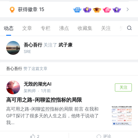
获得徽章 15
动态
文章
专栏
沸点
收藏集
关注
赞
38
吾心吾行
关注了
武子康
SRE
吾心吾行
赞了这篇文章
无毁的湖光Al
关注
架构师
1月前
·
高可用之路-闲聊监控指标的局限
高可用之路-闲聊监控指标的局限 前言 在我和
GPT探讨了很多天的人生之后，他终于说动了
我...
评论
2