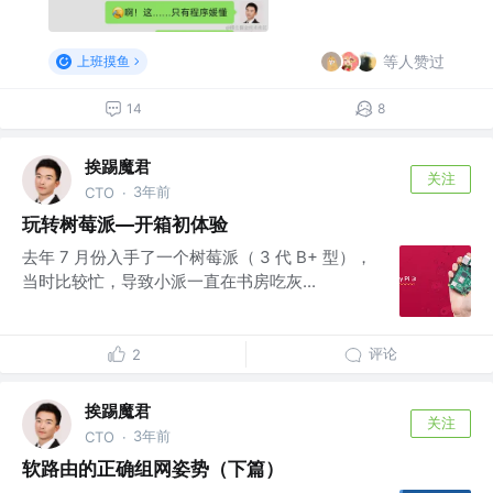
等人赞过
上班摸鱼
14
8
挨踢魔君
关注
3年前
CTO
·
玩转树莓派—开箱初体验
去年 7 月份入手了一个树莓派（ 3 代 B+ 型），
当时比较忙，导致小派一直在书房吃灰...
评论
2
挨踢魔君
关注
3年前
CTO
·
软路由的正确组网姿势（下篇）