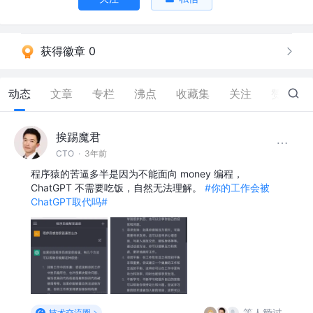
获得徽章 0
动态
文章
专栏
沸点
收藏集
关注
赞
17
挨踢魔君
CTO
·
3年前
程序猿的苦逼多半是因为不能面向 money 编程，
ChatGPT 不需要吃饭，自然无法理解。
#你的工作会被
ChatGPT取代吗#
等人赞过
技术交流圈