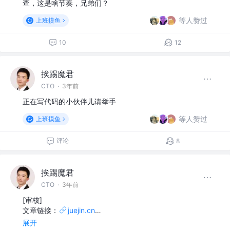
查，这是啥节奏，兄弟们？
等人赞过
上班摸鱼
10
12
挨踢魔君
CTO
·
3年前
正在写代码的小伙伴儿请举手
等人赞过
上班摸鱼
评论
8
挨踢魔君
CTO
·
3年前
[审核]
文章链接：
juejin.cn
…
展开