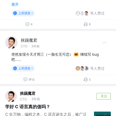
展开
等人赞过
上班摸鱼
4
6
挨踢魔君
CTO
·
3年前
突然发现今天才周三（一脸生无可恋）
继续写 bug
吧……
等人赞过
上班摸鱼
评论
5
挨踢魔君
关注
3年前
CTO
·
学好 C 语言真的值吗？
C 生万物，编程之本。C 语言诞生之后，被广泛