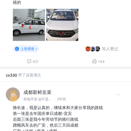
殖的
等人赞过
上班摸鱼
421
144
赞了这篇沸点
cx330
成都新鲜韭菜
前端开发 @不是CV是FV
·
2年前
骑长途，我是认真的，继续来和大家分享我的路线
第一张是去年国庆单日成都-宜宾
后面三张是我今年劳动节的骑行路线
蹭顺风车去的广安，然后三天回成都
广安->达州->南充->成都