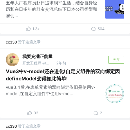
五年大厂程序员赴日追求躺平生活，结合自身经
历和在日多年的群友交流总结下日本公司类型和
雇佣...
1.3k
504
赞了这篇文章
cx330
我要充满正能量
关注
开发工程师 @珠海金邦达制卡
2年前
·
Vue3中v-model还在进化!自定义组件的双向绑定因
defineModel变得如此简单!
vue3.4后,在表单元素的双向绑定依旧是使用v-
model,在自定义组件中使用v-mo...
32
2
赞了这篇文章
cx330