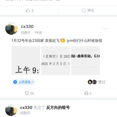
评论
3
cx330
切图仔
·
1年前
1月22号年会23回家 直接起飞
jym你们什么时候放假
赞过
上班摸鱼
29
2
关注了
反方向的暗号
cx330
切图仔