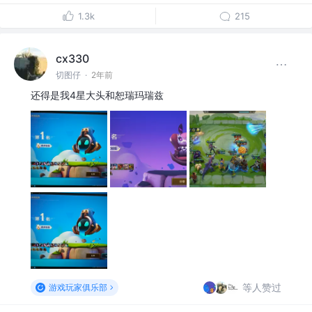
1.3k
215
cx330
切图仔
·
2年前
还得是我4星大头和恕瑞玛瑞兹
等人赞过
游戏玩家俱乐部