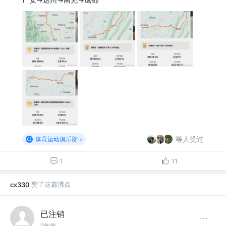
等人赞过
体育运动俱乐部
1
11
赞了这篇沸点
cx330
已注销
2年前