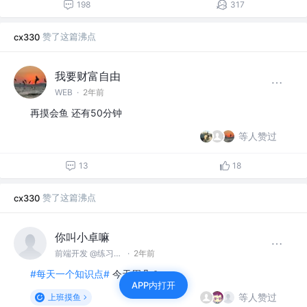
198
317
赞了这篇沸点
cx330
我要财富自由
WEB
·
2年前
再摸会鱼 还有50分钟
等人赞过
13
18
赞了这篇沸点
cx330
你叫小卓嘛
前端开发 @练习摸鱼两年半股份有限公司
·
2年前
#每天一个知识点#
今天周几？
APP内打开
等人赞过
上班摸鱼