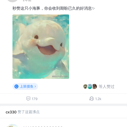
秒赞这只小海豚，你会收到期盼已久的好消息✨
等人赞过
上班摸鱼
179
1.2k
赞了这篇沸点
cx330