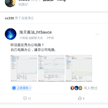
切图仔
赞了这篇沸点
cx330
海天酱油_htSauce
小前端 @默默无名
·
2年前
听说最近秀办公电脑？
自己电脑办公，嫌弃公司电脑。
等人赞过
上班摸鱼
12
9