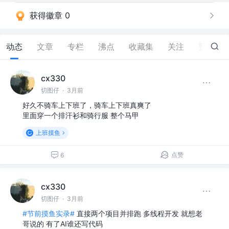
获得徽章 0
动态
文章
专栏
沸点
收藏集
关注
赞
35
cx330
切图仔
·
3月前
好久不骑车上下班了，骑车上下班真爽了
里面穿一个排汗衫和骑行服 整个马甲
上班摸鱼
点赞
6
cx330
切图仔
·
3月前
#节前摸鱼实录#
直接两个项目并排跑 多线程开发 就想老
哥说的 有了AI谁还写代码