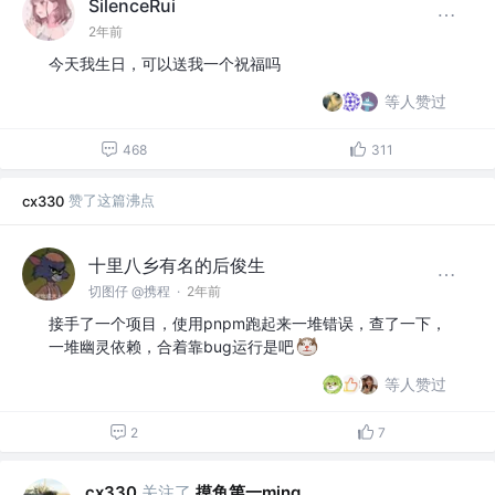
SilenceRui
2年前
今天我生日，可以送我一个祝福吗
等人赞过
468
311
赞了这篇沸点
cx330
十里八乡有名的后俊生
切图仔 @携程
·
2年前
接手了一个项目，使用pnpm跑起来一堆错误，查了一下，
一堆幽灵依赖，合着靠bug运行是吧
等人赞过
2
7
关注了
摸鱼第一ming
cx330