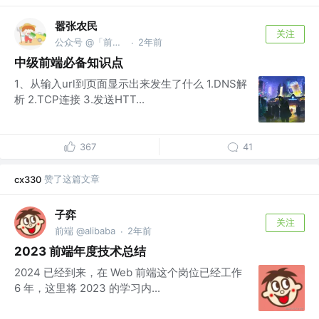
嚣张农民
关注
公众号 @「前端嚣张农民」
2年前
·
中级前端必备知识点
1、从输入url到页面显示出来发生了什么 1.DNS解
析 2.TCP连接 3.发送HTT...
367
41
赞了这篇文章
cx330
子弈
关注
前端 @alibaba
2年前
·
2023 前端年度技术总结
2024 已经到来，在 Web 前端这个岗位已经工作
6 年，这里将 2023 的学习内...