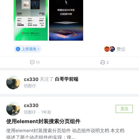
赞过
上班摸鱼
11
2
关注了
白哥学前端
cx330
切图仔
cx330
关注
切图仔
1年前
·
使用element封装搜索分页组件
使用element封装搜索分页组件 动态组件说明文档 本文档
描述了两个动态组件的实现：搜...