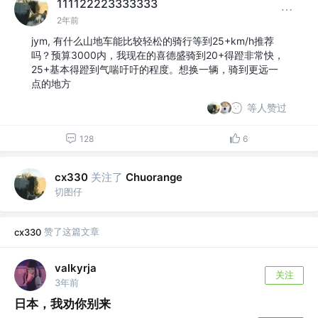
111122223333333
2年前
jym, 有什么山地车能比较轻松的骑行等到25+km/h推荐
吗？预算3000内，我现在的喜德盛骑到20+得蹬非常快，
25+基本得蹬到气喘吁吁的程度。想换一辆，骑到更远一
点的地方
等人赞过
128
6
关注了
cx330
Chuorange
切图仔
赞了这篇文章
cx330
valkyrja
关注
3年前
日本，我劝你别来