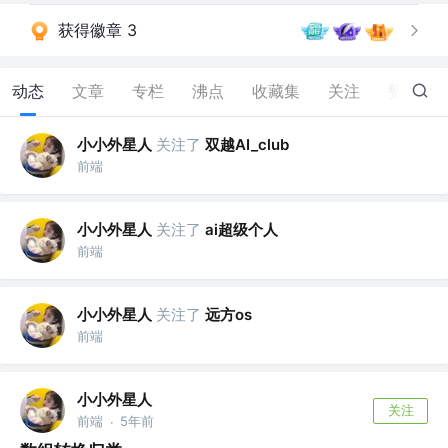
获得徽章 3
动态
文章
专栏
沸点
收藏集
关注
赞
7
小小外星人
关注了
双越AI_club
前端
小小外星人
关注了
ai超级个人
前端
小小外星人
关注了
远方os
前端
小小外星人
关注
前端
5年前
·