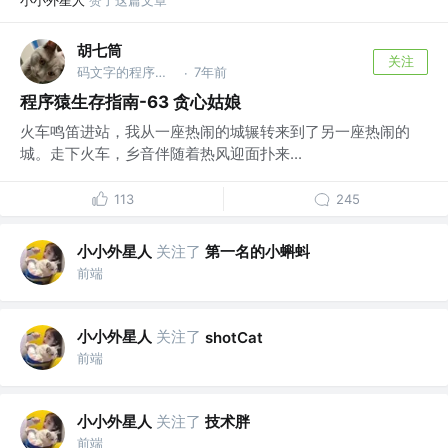
小小外星人
赞了这篇文章
胡七筒
关注
码文字的程序猿 @你猜
7年前
·
程序猿生存指南-63 贪心姑娘
火车鸣笛进站，我从一座热闹的城辗转来到了另一座热闹的
城。走下火车，乡音伴随着热风迎面扑来...
113
245
小小外星人
关注了
第一名的小蝌蚪
前端
小小外星人
关注了
shotCat
前端
小小外星人
关注了
技术胖
前端