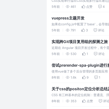
CSS实现单行溢出CSS实现多行溢出通过
容，第二个为展示所有文本的隐藏domseco
5年前
461
点赞
4
vuepress主题开发
如果在config.js中配置了'base'，会
5年前
791
3
评论
实现跨Git项目复用组的探测之旅
近期在 Angular 项目开发过程中
家决定增加一个 Git 仓库，用于放置多项目复
5年前
530
1
评论
的公用组件的 module 需要受到…
尝试prerender-spa-plugin
使用vue做了多个后台管理的多页面应用
懒加载，减少首次加载的js大小，总感
8年前
1.6k
9
1
vue，就总想用vue多做一些项目。比如
关于css的positon定位分析总
CSS 有三种基本的定位机制：普通流、浮动
http://www.w3school.com.cn/c
8年前
353
点赞
评
作为文档流的一部分…