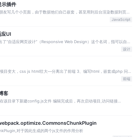
t提示插件
端朋友写几个小页面，由于数据他们自己嵌套，甚至用到后台渲染数据到页
ire.js做模块化，方便他们看到更直观、熟悉的代码进行数据调用！ 查看代码
JavaScript
应UI
e提出了“自适应网页设计”（Responsive Web Design）这个名词，指可以自动
计。 即达到——”一次设计，普遍适用”，让同一张网页自动适应不同大小的
设计
目变大，css js html壮大—分离出了前端 3、编写html，嵌套成php 问题
——前后端都可以改代码，出现bug推诿，修改效率低，影响合作 B、效率
前端
人博客
录，在该目录下新建config.js文件 编辑完成后，再次启动项目,访问链接
主题配置 添加文件，目录如下 在config.js里面增加 4、多语言设置，增加英…
ck.optimize.CommonsChunkPlugin
unkPlugin,对于因此生成的两个js文件的作用分析