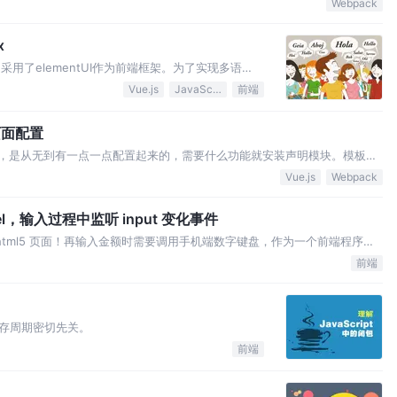
Webpack
x
，采用了elementUI作为前端框架。为了实现多语
/kazupon.github.io/vue-
Vue.js
JavaScript
前端
引用 –为了方便后去…
页面配置
的打包，是从无到有一点一点配置起来的，需要什么功能就安装声明模块。模板包
l/vue 的压缩合并处理 ，版本控制，代码检测，自动更新（修改 less 暂时不能自动
Vue.js
Webpack
l，输入过程中监听 input 变化事件
 html5 页面！再输入金额时需要调用手机端数字键盘，作为一个前端程序媛
入数字和小数点，并且最多只能输入 1 个小数点，整数部分最多 12 位，
前端
是输入过程中就看到相应的变化和文字提示！
存周期密切先关。
前端