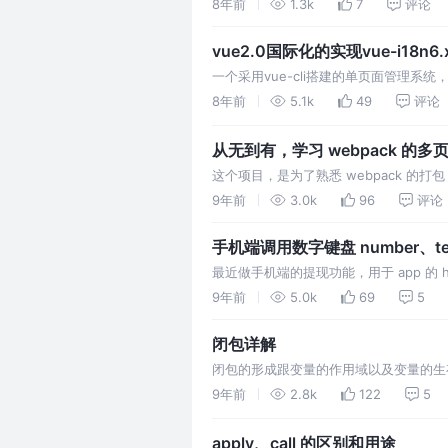
8年前
1.3k
7
评论
vue2.0国际化的实现vue-i18n6.
一个采用vue-cli搭建的单页面管理系统
言，便测试了vue-i18n的功能实现过程。http:/
8年前
5.1k
49
评论
i18n/en/started.html 1、安装 2、
从无到有，学习 webpack 的多
这个项目，是为了熟悉 webpack 
含 js、less、图片、模板 html/tp
9年前
3.0k
96
评论
更新），图片压缩采用了 gulp
手机端调用数字键盘 number、te
最近做手机端的提现功能，用于 app 的
应该具备的素质，自然考虑该输入框只能输
9年前
5.0k
69
5
小数部分最多 2 位，最好的用户体验就
闭包详解
闭包的形成跟变量的作用域以及变量的生
9年前
2.8k
122
5
apply、call 的区别和用途