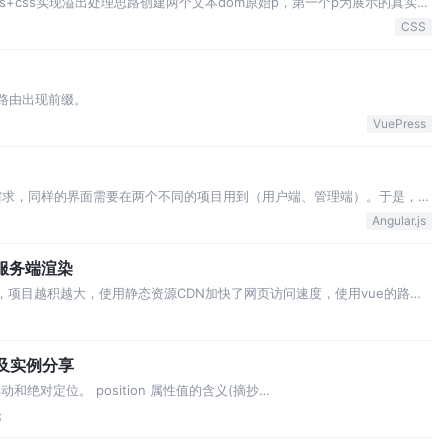
js+css实现溢出处理思路创建两个文本dom原始p，第一个p为展示的真实内
ndPHeight(隐藏p元素的高度)>
CSS
导致路由出现前缀。
VuePress
，有个需求，同样的界面需要在两个不同的项目用到（用户端、管理端）。于是，大
用的组件！ 在 angular 项目中，组件需要 在 module 注册。 拉取过来
Angular.js
进行服务端渲染
，项目越积越大，使用静态资源CDN加快了网页访问速度，使用vue的路由
觉对于提升单页面的性能和扩充性，没有实质性提升！ 一直以来，使用惯了
用vue做一些小网站（需…
结及实例分享
和绝对定位。 position 属性值的含义(摘抄
ss/css_positioning.asp)： static 元素框正常生成。块级元素生成一个矩形框，
论