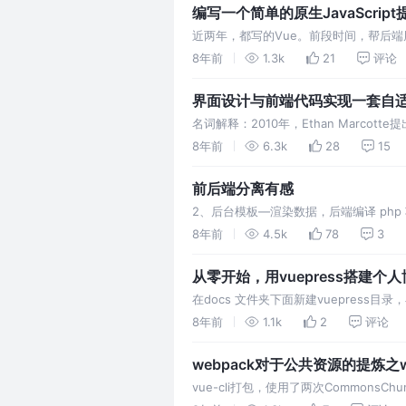
编写一个简单的原生JavaScrip
近两年，都写的Vue。前段时间，帮后
面，所以采用zepto的框架，使用requ
8年前
1.3k
21
评论
https://github.com/Heyff12/…
界面设计与前端代码实现一套自适
名词解释：2010年，Ethan Marcott
识别屏幕宽度、并做出相应调整的网页设
8年前
6.3k
28
15
屏幕，根据屏幕宽度，自动调整布…
前后端分离有感
2、后台模板—渲染数据，后端编译 php 项
—相爱想杀 A、相互依赖过深，职责不清
8年前
4.5k
78
3
慢——-…
从零开始，用vuepress搭建个
在docs 文件夹下面新建vuepress目
http://localhost:5555/ 3、
8年前
1.1k
2
评论
webpack对于公共资源的提炼之webpa
vue-cli打包，使用了两次CommonsCh