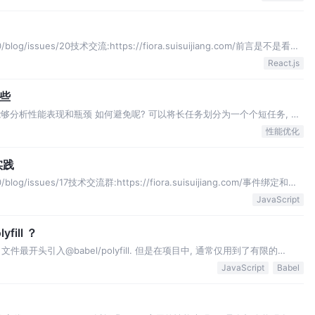
0/blog/issues/20技术交流:https://fiora.suisuijiang.com/前言是不是看标
React.js
这些
能够分析性能表现和瓶颈 如何避免呢? 可以将长任务划分为一个个短任务, 在
线程是否空闲呢? requestIdleCallback 就是我们想要的
性能优化
实践
0/blog/issues/17技术交流群:https://fiora.suisuijiang.com/事件绑定和类
JavaScript
ill ？
口文件最开头引入@babel/polyfill. 但是在项目中, 通常仅用到了有限的
l包体积有 81.2k(gzipped 27.7k) 大小 useBuiltI…
JavaScript
Babel