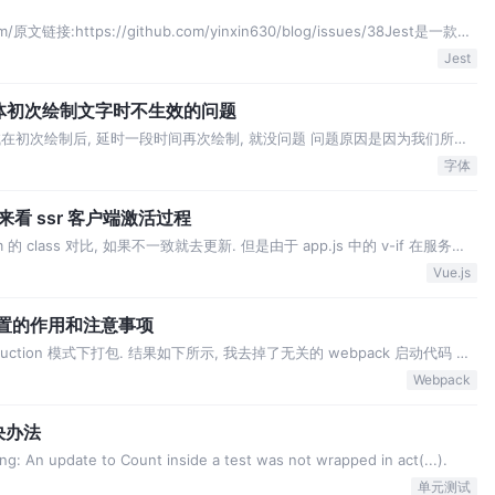
com/原文链接:https://github.com/yinxin630/blog/issues/38Jest是一款简
Jest
义字体初次绘制文字时不生效的问题
试在初次绘制后, 延时一段时间再次绘制, 就没问题 问题原因是因为我们所用
时才开始加载的. 因为在初次绘制时, 字体还没有加载完毕, 所以会使用默
字体
否加载完成的 …
 来看 ssr 客户端激活过程
dom 的 class 对比, 如果不一致就去更新. 但是由于 app.js 中的 v-if 在服务端
染出了 comment(注释), 而客户端时为 true, 渲染出了 d…
Vue.js
ts 配置的作用和注意事项
ction 模式下打包. 结果如下所示, 我去掉了无关的 webpack 启动代码 我
sum, 这是具有副作用的. 然后在 b 模块中调用了该方法, 但是作为 b 模块的
Webpack
决办法
 An update to Count inside a test was not wrapped in act(...).
单元测试