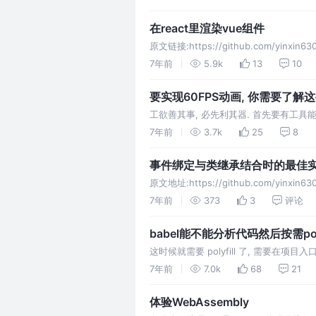
在react里渲染vue组件
原文链接:https://github.com/yinxin63
题就感觉很蛋疼?最近
7年前
5.9k
13
10
要实现60FPS动画, 你需要了解
工欲善其事, 必先利其器. 首先要有工具
主线程空闲时, 按顺序一个个执行. 怎么知道主
7年前
3.7k
25
8
事件绑定与类继承结合时的最佳
原文地址:https://github.com/yinxin63
继承都是很常用的东西
7年前
373
3
评论
babel能不能分析代码然后按需polyf
这时候就需要 polyfill 了, 需要在项目入
polyfill 内容, 而最新版的@babel/polyfil
7年前
7.0k
68
21
体验WebAssembly