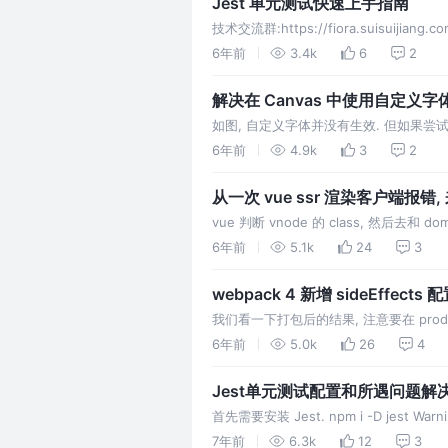
Jest 单元测试快速上手指南
技术交流群:https://fiora.suisuijiang.
单,容易上手且功
6年前
3.4k
6
2
解决在 Canvas 中使用自定
如图, 自定义字体并没有生效. 但如果尝
的字体需要异步加载, 它是在初次绘制文字
6年前
4.9k
3
2
认字体渲染 浏览器提供了检查相应字体是
从一次 vue ssr 渲染客户端报错,
vue 判断 vnode 的 class, 然后去和 
和客户端结果不一致, 服务端时为 false, 渲
6年前
5.1k
24
3
webpack 4 新增 sideEffec
我们看一下打包后的结果, 注意要在 produ
们在 Array 原型链上定义了一个新方法 
6年前
5.0k
26
4
维护者, 我又希望…
Jest单元测试配置和所遇问题解
首先需要安装 Jest. npm i -D jest Warning:
7年前
6.3k
12
3