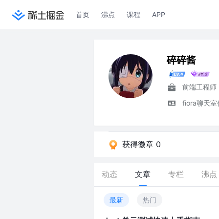
首页
沸点
课程
APP
碎碎酱
前端工程师
fiora聊天室
获得徽章 0
动态
文章
专栏
沸点
最新
热门