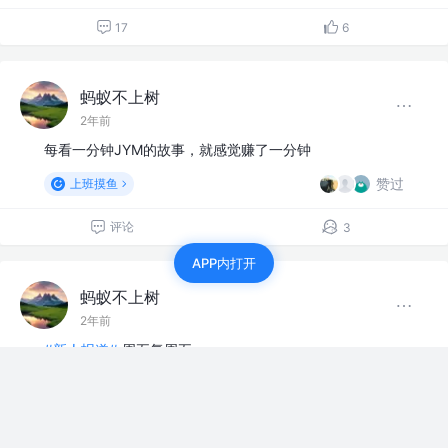
17
6
蚂蚁不上树
2年前
每看一分钟JYM的故事，就感觉赚了一分钟
赞过
上班摸鱼
评论
3
APP内打开
蚂蚁不上树
2年前
#新人报道#
周五复周五
评论
点赞