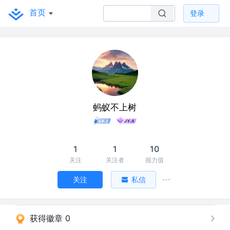
首页
登录
蚂蚁不上树
1
1
10
关注
关注者
掘力值
关注
私信
获得徽章 0