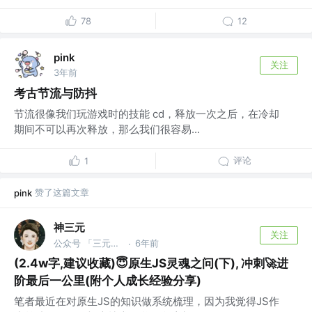
78
12
pink
关注
3年前
考古节流与防抖
节流很像我们玩游戏时的技能 cd，释放一次之后，在冷却
期间不可以再次释放，那么我们很容易...
评论
1
赞了这篇文章
pink
神三元
关注
公众号 「三元同学」 @字节跳动
6年前
·
(2.4w字,建议收藏)😇原生JS灵魂之问(下), 冲刺🚀进
阶最后一公里(附个人成长经验分享)
笔者最近在对原生JS的知识做系统梳理，因为我觉得JS作