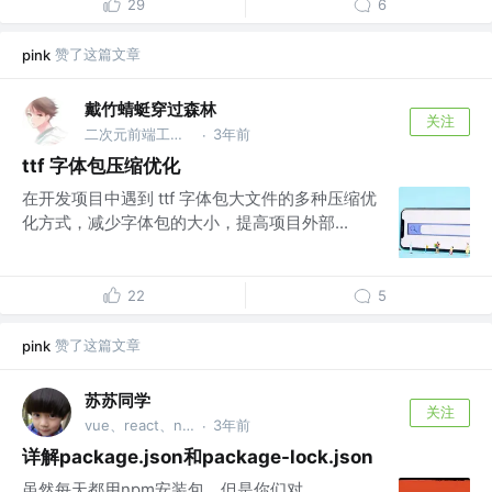
29
6
赞了这篇文章
pink
戴竹蜻蜓穿过森林
关注
二次元前端工具人
3年前
·
ttf 字体包压缩优化
在开发项目中遇到 ttf 字体包大文件的多种压缩优
化方式，减少字体包的大小，提高项目外部...
22
5
赞了这篇文章
pink
苏苏同学
关注
vue、react、node
3年前
·
详解package.json和package-lock.json
虽然每天都用npm安装包，但是你们对