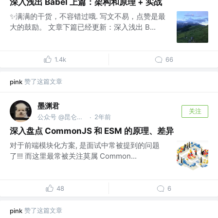
深入浅出 Babel 上篇：架构和原理 + 实战
✨满满的干货，不容错过哦. 写文不易，点赞是最
大的鼓励。 文章下篇已经更新：深入浅出 B...
1.4k
66
赞了这篇文章
pink
墨渊君
关注
公众号 @昆仑虚F2E
2年前
·
深入盘点 CommonJS 和 ESM 的原理、差异
对于前端模块化方案, 是面试中常被提到的问题
了!!! 而这里最常被关注莫属 Common...
48
6
赞了这篇文章
pink