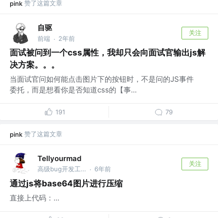
赞了这篇文章
pink
自驱
关注
前端
2年前
·
面试被问到一个css属性，我却只会向面试官输出js解
决方案。。。
当面试官问如何能点击图片下的按钮时，不是问的JS事件
委托，而是想看你是否知道css的【事...
191
79
赞了这篇文章
pink
Tellyourmad
关注
高级bug开发工程师
6年前
·
通过js将base64图片进行压缩
直接上代码：...