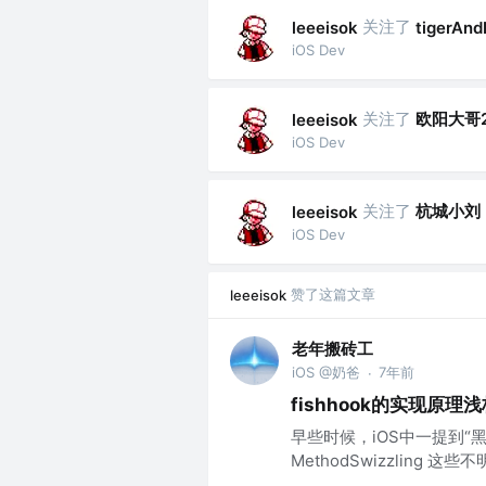
关注了
leeeisok
tigerAnd
iOS Dev
关注了
欧阳大哥2
leeeisok
iOS Dev
关注了
杭城小刘
leeeisok
iOS Dev
赞了这篇文章
leeeisok
老年搬砖工
iOS @奶爸
7年前
·
fishhook的实现原理
早些时候，iOS中一提到“黑
MethodSwizzling