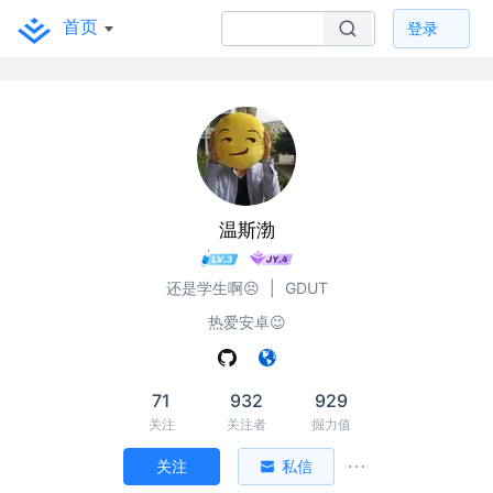
首页
登录
温斯渤
还是学生啊😣
|
GDUT
热爱安卓😉
71
932
929
关注
关注者
掘力值
关注
私信