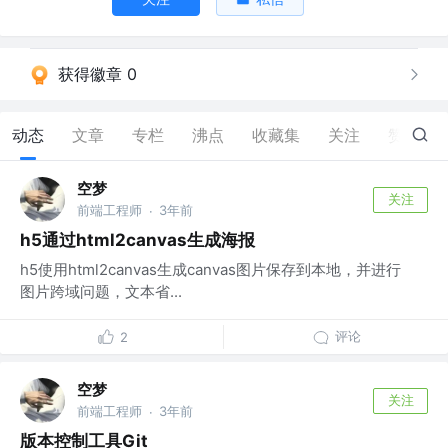
获得徽章 0
动态
文章
专栏
沸点
收藏集
关注
赞
4
空梦
关注
前端工程师
3年前
·
h5通过html2canvas生成海报
h5使用html2canvas生成canvas图片保存到本地，并进行
图片跨域问题，文本省...
评论
2
空梦
关注
前端工程师
3年前
·
版本控制工具Git