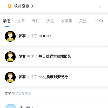
获得徽章 0
动态
文章
专栏
沸点
收藏集
关注
赞
2
梦客
关注了
CUGGZ
梦客
关注了
每日优鲜大前端团队
梦客
关注了
ssh_晨曦时梦见兮
梦客
赞了这篇沸点
沐小枫丶