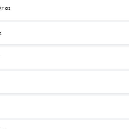
TXD
狄
y