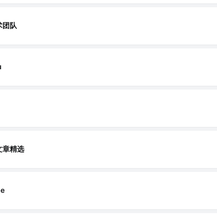
术团队
u
文章精选
ee