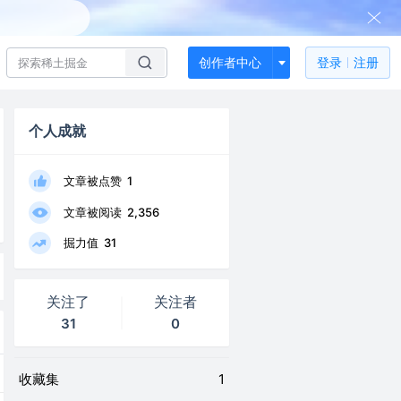
创作者中心
登录
注册
个人成就
文章被点赞
1
文章被阅读
2,356
掘力值
31
关注了
关注者
31
0
收藏集
1