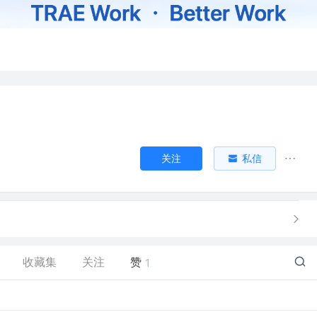
关注
私信
收藏集
关注
赞
1