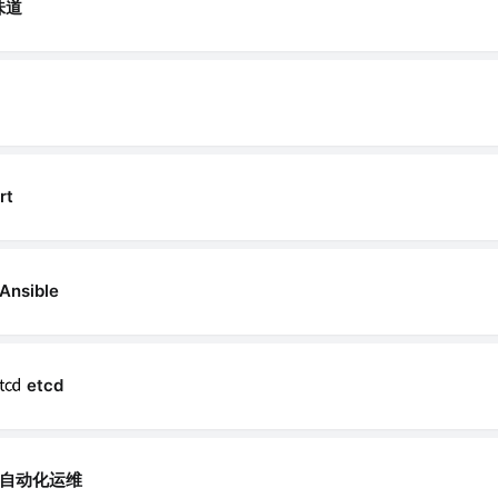
味道
rt
Ansible
etcd
自动化运维