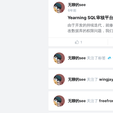
无聊的see
6年前
Yearning SQL审核平
由于开发的持续迭代，就修
改数据库的权限问题，我们就需要
1
无聊的see
关注了标签
无聊的see
关注了
wingja
无聊的see
关注了
freefro