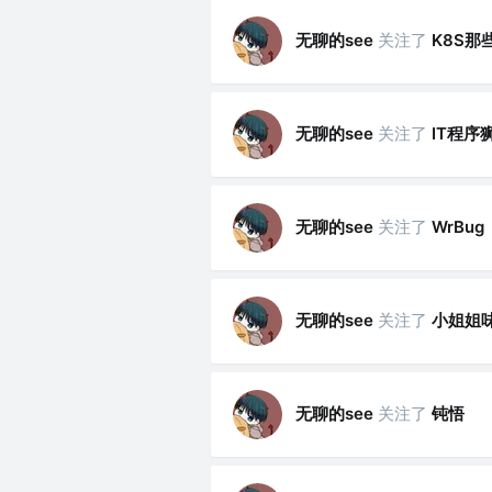
无聊的see
关注了
K8S那
无聊的see
关注了
IT程序
无聊的see
关注了
WrBug
无聊的see
关注了
小姐姐
无聊的see
关注了
钝悟