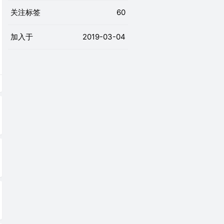
关注标签
60
加入于
2019-03-04