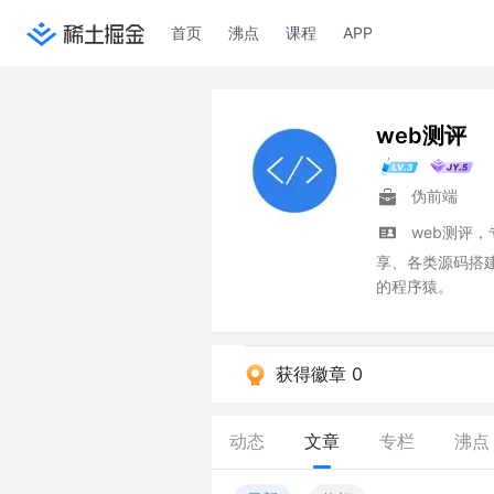
首页
沸点
课程
APP
web测评
伪前端
web测评
享、各类源码搭
的程序猿。
获得徽章 0
动态
文章
专栏
沸点