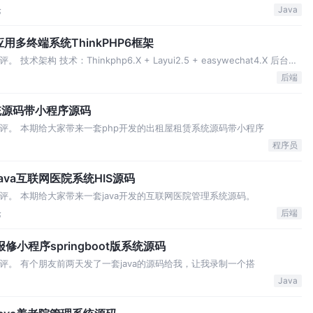
论
Java
用多终端系统ThinkPHP6框架
构 技术：Thinkphp6.X + Layui2.5 + easywechat4.X 后台：
og
后端
统源码带小程序源码
评。 本期给大家带来一套php开发的出租屋租赁系统源码带小程序
程序员
ava互联网医院系统HIS源码
评。 本期给大家带来一套java开发的互联网医院管理系统源码。
论
后端
修小程序springboot版系统源码
评。 有个朋友前两天发了一套java的源码给我，让我录制一个搭
Java