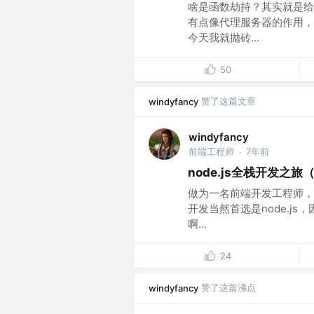
啥是函数劫持？其实就是给
有点像代理服务器的作用，
今天我就抛砖...
50
赞了这篇文章
windyfancy
windyfancy
前端工程师
7年前
·
node.js全栈开发之旅
做为一名前端开发工程师，
开发当然首选是node.js
啊...
24
赞了这篇沸点
windyfancy