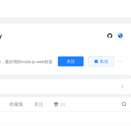
y
关注
私信
xt，最好用的node.js web框架
收藏集
关注
赞
20