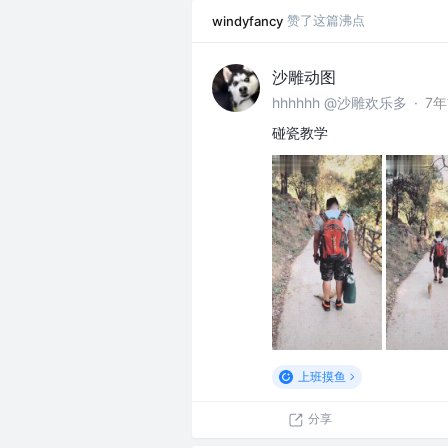
赞了这篇沸点
windyfancy
沙雕动图
hhhhhh @沙雕欢乐多
·
7
碰瓷教学
上班摸鱼
分享