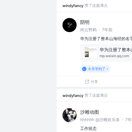
赞了这篇沸点
windyfancy
阴明
闲云野鹤
·
7年前
华为注册了整本山海经的名
mp.weixin.qq.com
今天学到了
分享
赞了这篇沸点
windyfancy
沙雕动图
hhhhhh @沙雕欢乐多
·
7
工作状态