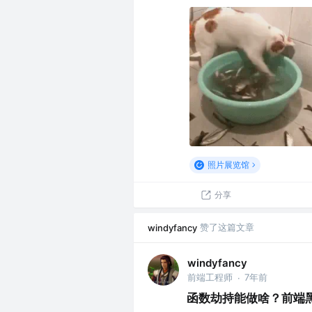
照片展览馆
分享
赞了这篇文章
windyfancy
windyfancy
前端工程师
7年前
·
函数劫持能做啥？前端