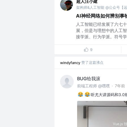
超人汪小建
架构师&人工智能 @公众号【
AI神经网络如何辨别事
人工智能已经发展了六七十
展，但是与理想中的人工智
接学派、行为学派。符号学派
9
赞了这篇沸点
windyfancy
BUG给我滚
前端工程师 @嘿嘿
·
7年前
听尤大讲源码和3.