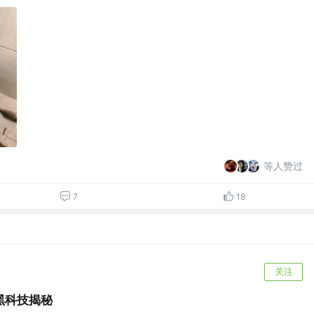
等人赞过
7
18
关注
黑科技揭秘