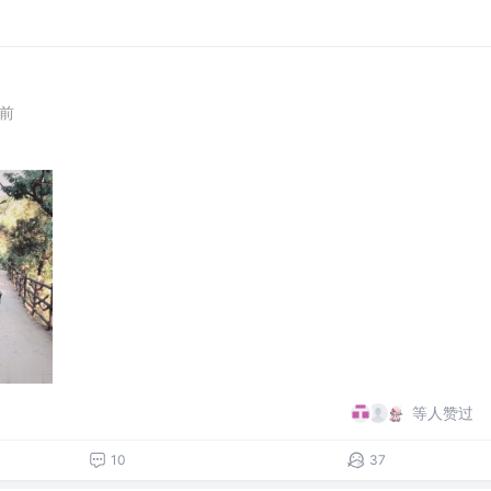
年前
等人赞过
10
37