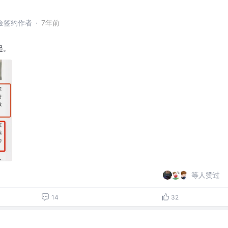
 掘金签约作者
·
7年前
。
起。
等人赞过
14
32