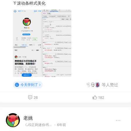
👔滚动条样式美化
等人赞过
今天学到了
28
182
老姚
《JS正则迷你书》作者
·
6年前