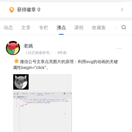
获得徽章 0
动态
文章
专栏
沸点
课程
收藏集
关注
老姚
《JS正则迷你书》作者
·
6年前
微信公号文章点亮图片的原理：利用svg的动画的关键
属性begin=“click”。