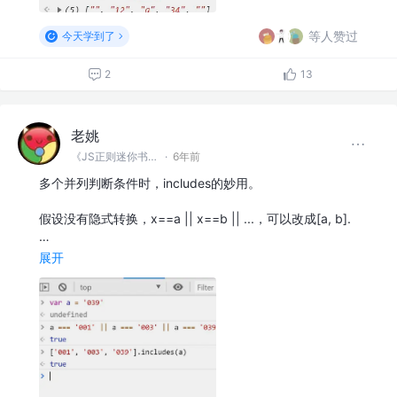
等人赞过
今天学到了
2
13
老姚
《JS正则迷你书》作者
·
6年前
多个并列判断条件时，includes的妙用。
假设没有隐式转换，x==a || x==b || ...，可以改成[a, b].
…
展开