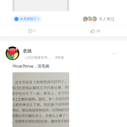
等人赞过
今天学到了
7
19
老姚
《JS正则迷你书》作者
·
6年前
!!true为true，没毛病