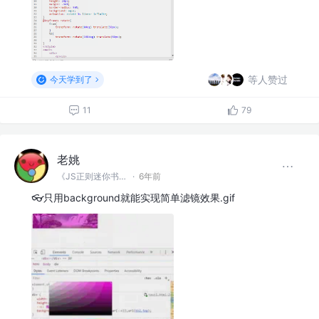
等人赞过
今天学到了
11
79
老姚
《JS正则迷你书》作者
·
6年前
👓只用background就能实现简单滤镜效果.gif