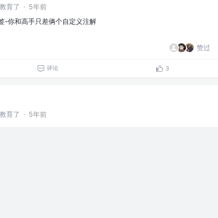
干教育了
·
5年前
验签-你和高手只差俩个自定义注解
赞过
评论
3
干教育了
·
5年前