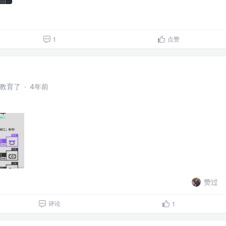
点赞
1
干教育了
·
4年前
赞过
评论
1