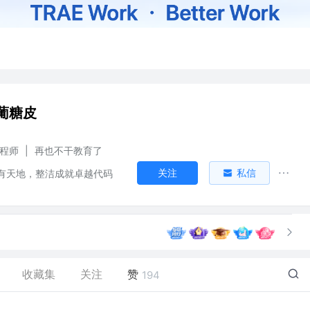
葡糖皮
工程师
|
再也不干教育了
关注
私信
有天地，整洁成就卓越代码
收藏集
关注
赞
194