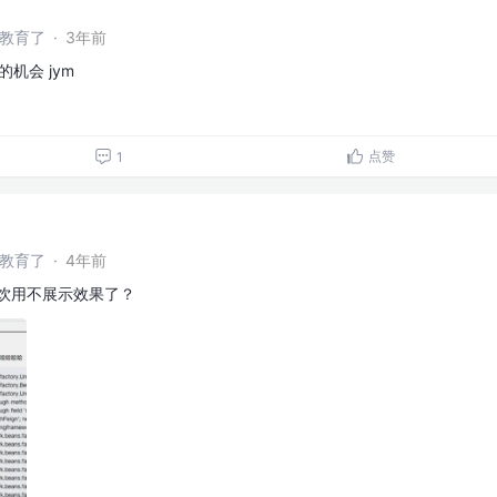
干教育了
·
3年前
的机会 jym
点赞
1
干教育了
·
4年前
和饮用不展示效果了？