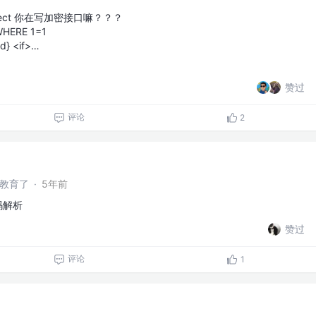
ect 你在写加密接口嘛？？？
HERE 1=1
id} <if>…
赞过
评论
2
干教育了
·
5年前
源码解析
赞过
评论
1