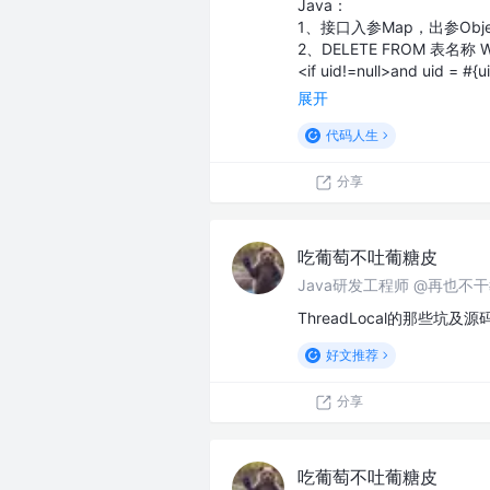
Java：
1、接口入参Map，出参Obj
2、DELETE FROM 表名称 W
<if uid!=null>and uid = #{u
展开
代码人生
分享
吃葡萄不吐葡糖皮
Java研发工程师 @再也不
ThreadLocal的那些坑及
好文推荐
分享
吃葡萄不吐葡糖皮