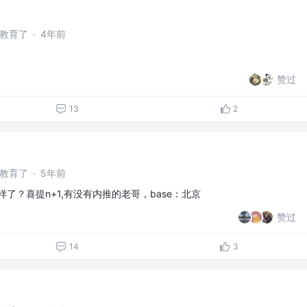
干教育了
·
4年前
赞过
13
2
干教育了
·
5年前
了？喜提n+1,有没有内推的老哥，base：北京
赞过
14
3