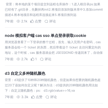
背景：将本地的某个项目提交到远程仓库操作：1.进入根目录ps:如果
已经有了.git目录，先删掉再init2.将项目添加到版本库中3.添加commit
描述4.将本地项目和远程库连接起来5.将项目推到远
7年前
2.1k
点赞
评论
node 模拟客户端 cas sso 单点登录获取cookie
用浏览器查看了一下登录的整个过程，首先，输入完用户名密码，cas
服务器会给一个 ticket 的东西，然后带着这个 ticket 去访问重定向的
地址，这个时候，cas 服务器就会把 JSESSIONID 传递回来了，自动保
存到浏览器的 cookie 中。
7年前
2.7k
1
评论
d3 自定义多种随机颜色
背景：d3提供了10种和20种随机颜色，但是如果你想要的随机颜色超
过20了该如何自定义呢？解决办法：d3提供的20种随机颜色用法如
下：自定义随机颜色：ps: d3.rgb(value>>16,va
7年前
3.3k
点赞
评论