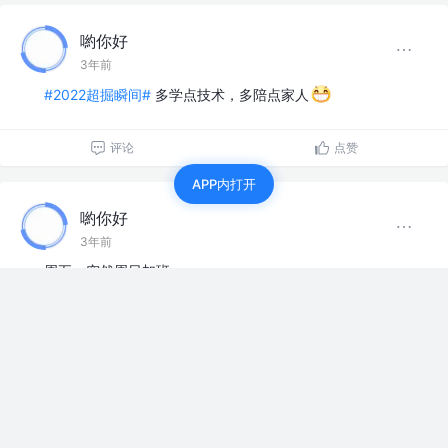
喲你好
3年前
#2022超掘瞬间#
多学点技术，多陪点家人
评论
点赞
APP内打开
喲你好
3年前
周五，突然周日加班，，，，
等人赞过
11
6
喲你好
3年前