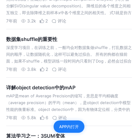
分解SVD(singular value decomposition)。 降维后的各个维度之间相
互独立，即去除降维之前样本x中各个维度之间的相关性。 式1就是协方
差矩阵C的特征值分解，…
7年前
3.2k
2
评论
数据集shuffle的重要性
深度学习项目，在训练之前，一般均会对数据集做shuffle，打乱数据之
间的顺序，让数据随机化，这样可以避免过拟合。 所有的狗都在猫前
面，如果不shuffle，模型训练一段时间内只看到了Dog，必然会过拟合
于Dog，一段时间内又只能看到Cat，必然又过拟合于Cat，这样的模型
7年前
3.8k
2
评论
泛化…
详解object detection中的mAP
mAP是mean of Average Precision的缩写，意思是平均精确度
（average precision）的平均（mean），是object detection中模型
性能的衡量标准。object detection中，因为有物体定位框，分类中的
accuracy并不…
7年前
5.8k
6
评论
APP内打开
算法学习之一：3SUM变体