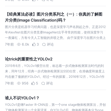
体论文是《Ima…
【经典算法必读】图片分类系列之（一）: 你真的了解图
片分类(Image Classification)吗？
图片分类是机器学习经典问题，也是深度学习声名鹊起之作。正是2012
年AlexNet在图片分类竞赛ImageNet出乎寻常的性能，使得深度学习
一夜爆红，方有今天人工智能的井喷之势。 由于深度学习在图片分类上
极其成功，且代码简单，图片分类便成为深入学习入门学习任务。通常
7年前
6.0k
3
评论
几行代码，就…
论trick的重要性之YOLOv2
2015年6月，YOLOv1横空出世，标志着一步式物体检测算法时代的到
来，同年12月，经典一步式物体检测算法SSD出世，在准确度和速度上
均击败了傲娇的YOLOv1。经过一年的探索，2016年12月，YOLOv1作
者Joseph Redmon发布YOLOv2，以图扳回一城。 下图…
7年前
956
5
评论
谁人不识YOLOv1？
YOLOv1是继Faster R-CNN后，第一个one stage物体检测算法，开创
了物体检测算法一个全新流派，自YOLOv1后，物体检测基本分为one