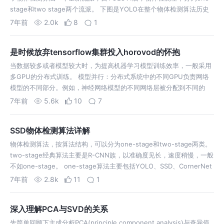
stage和two stage两个流派。 下图是YOLO在整个物体检测算法历史
上的坐标。 可以看出，YOLOv1是在Fas…
7年前
2.0k
8
1
是时候放弃tensorflow集群投入horovod的怀抱
当数据较多或者模型较大时，为提高机器学习模型训练效率，一般采用
多GPU的分布式训练。 模型并行：分布式系统中的不同GPU负责网络
模型的不同部分。例如，神经网络模型的不同网络层被分配到不同的
GPU，或者同一层内部的不同参数被分配到不同GPU； 数据并行：不
7年前
5.6k
10
7
同的GPU有同一个模型的…
SSD物体检测算法详解
物体检测算法，按算法结构，可以分为one-stage和two-stage两类。
two-stage经典算法主要是R-CNN族，以准确度见长，速度稍慢，一般
不如one-stage。 one-stage算法主要包括YOLO、SSD、CornerNet
等，以速度快见长，准确度一般不如…
7年前
2.8k
11
1
深入理解PCA与SVD的关系
先简单回顾下主成分析PCA(principle component analysis)与奇异值