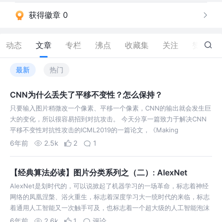
获得徽章 0
动态
文章
专栏
沸点
收藏集
关注
赞
11
最新
热门
CNN为什么丢失了平移不变性？怎么保持？
只要输入图片稍微改一个像素、平移一个像素，CNN的输出就会发生巨
大的变化，所以很容易招到对抗攻击。 今天分享一篇致力于解决CNN
平移不变性对抗性攻击的ICML2019的一篇论文，《Making
Convolutional Networks Shift-Invariant Aga…
6年前
2.5k
2
1
【经典算法必读】图片分类系列之（二）: AlexNet
AlexNet是划时代的，可以说掀起了机器学习的一场革命，标志着神经
网络的凤凰涅槃、浴火重生，标志着深度学习大一统时代的来临，标志
着通用人工智能又一次触手可及，也标志着一个超大级的人工智能泡沫
的起点。 今天，就让我们以崇敬的心态，重温划时代之作AlexNet，具
6年前
2.6k
1
评论