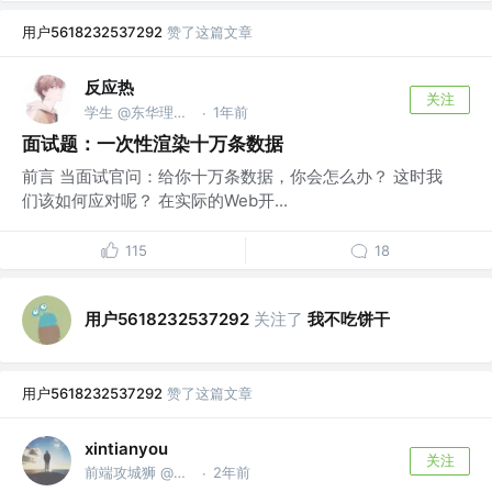
用户5618232537292
赞了这篇文章
反应热
关注
学生 @东华理工大学
1年前
·
面试题：一次性渲染十万条数据
前言 当面试官问：给你十万条数据，你会怎么办？ 这时我
们该如何应对呢？ 在实际的Web开...
115
18
用户5618232537292
关注了
我不吃饼干
用户5618232537292
赞了这篇文章
xintianyou
关注
前端攻城狮 @某不知名小作坊
2年前
·