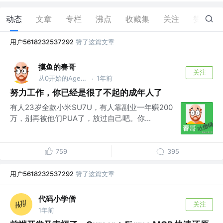
动态
文章
专栏
沸点
收藏集
关注
赞
7
用户5618232537292
赞了这篇文章
摸鱼的春哥
关注
从0开始的Agent之旅
1年前
·
努力工作，你已经是很了不起的成年人了
有人23岁全款小米SU7U，有人靠副业一年赚200
万，别再被他们PUA了，放过自己吧。你...
759
395
用户5618232537292
赞了这篇文章
代码小学僧
关注
1年前