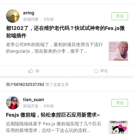
aring
关注
前端同窗
5年前
·
都1202了，还在维护老代码？快试试神奇的Fes.js微
前端插件
老李公司8年的前端了，最初的项目使用当下流行
的angularjs，现在新来的小李，接手了...
评论
16
用户5618232537292
赞了这篇文章
tian_xuan
关注
前端开发
5年前
·
Fesjs 微前端，轻松拿捏巨石应用新需求~
近期陆陆续续基于 Fes.js 微前端实现了几个巨石
应用的新增需求，总结一下这么玩的流程...