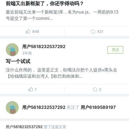
前端又出新框架了，你还学得动吗？
最近前端又出来一个新框架/库，名为nue.js。一周前的9.13
号提交了第一个commi...
848
431
用户5618232537292
关注
2年前
写一个试试
没什么作用的， 这里是正文，欸哦法尔把个人提供v黑头去
【给钱哦应该和台湾人【欧巴和肉体和...
1
2
用户5618232537292
关注了
用户6189589197
用户5618232537292
赞了这篇文章