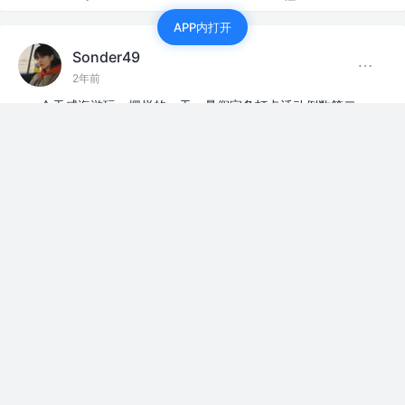
APP内打开
Sonder49
2年前
今天威海游玩，摆烂的一天，暑假家务打卡活动倒数第二
天，开学倒计时，大创倒计时！！！
有点难崩🧟‍♀️
青训营-快乐出发
评论
点赞
Sonder49
2年前
今天来到了威海，继续学习数据库相关内容，明天乘坐观
光大巴出发，向着太阳出发！
青训营-快乐出发