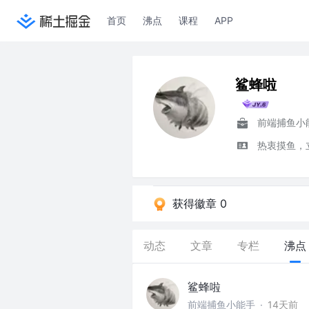
首页
沸点
课程
APP
鲨蜂啦
前端捕鱼小
热衷摸鱼，
获得徽章 0
动态
文章
专栏
沸点
鲨蜂啦
前端捕鱼小能手
·
14天前