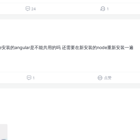
24
1
e安装的angular是不能共用的吗 还需要在新安装的node重新安装一遍
点赞
1