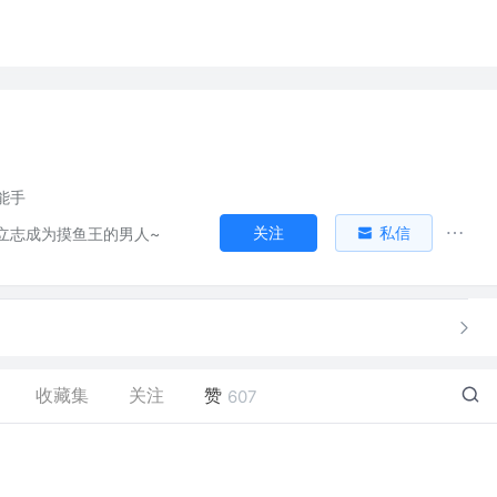
能手
关注
私信
立志成为摸鱼王的男人~
收藏集
关注
赞
607