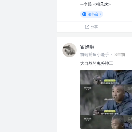
--李煜 <相见欢>
读书会
分享
鲨蜂啦
前端捕鱼小能手
·
3年前
大自然的鬼斧神工