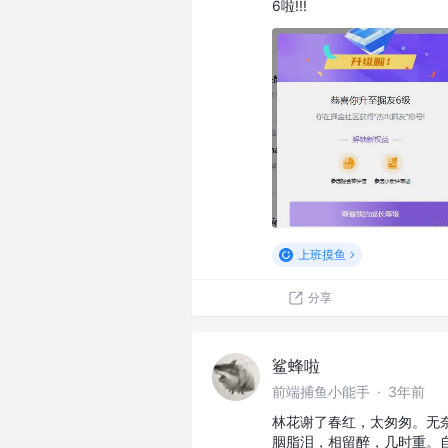
6啦!!!
上班摸鱼
分享
鲨蜂啦
前端捕鱼小能手
·
3年前
林花谢了春红，太匆匆。无
胭脂泪，相留醉，几时重。