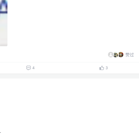
赞过
4
3
…