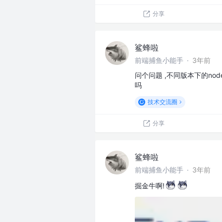
分享
鲨蜂啦
前端捕鱼小能手
·
3年前
问个问题 ,不同版本下的nod
吗
技术交流圈
分享
鲨蜂啦
前端捕鱼小能手
·
3年前
掘金牛啊!