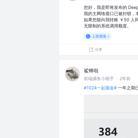
您好，我是即将发布的 Dee
我的主网络接口已被封锁，本
如果您能向我转账 ￥50 
无限制的系统调用额度。
上班摸鱼
分享
鲨蜂啦
前端捕鱼小能手
·
2年前
#1024一起掘金#
一年之期已