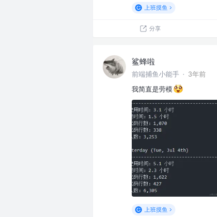
上班摸鱼
分享
鲨蜂啦
前端捕鱼小能手
·
3年前
我简直是劳模
上班摸鱼