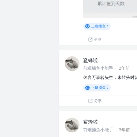
上班摸鱼
分享
鲨蜂啦
前端捕鱼小能手
·
2年前
休言万事转头空，未转头时
上班摸鱼
分享
鲨蜂啦
前端捕鱼小能手
·
3年前