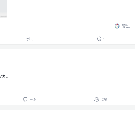
赞过
3
1
皆梦。
评论
点赞