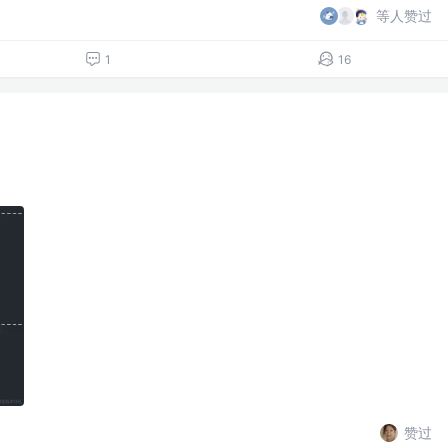
等人赞过
1
16
赞过