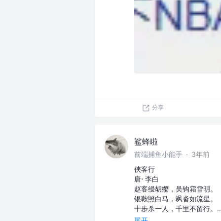
分享
鲨蜂啦
前端捕鱼小能手
·
3年前
侠客行
唐⋅ 李白
赵客缦胡缨，吴钩霜雪明。
银鞍照白马，飒沓如流星。
十步杀一人，千里不留行。
展开