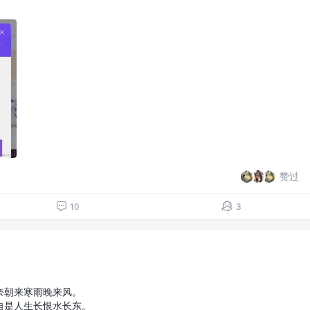
赞过
10
3
奈朝来寒雨晚来风。
自是人生长恨水长东。